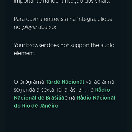
importante na identificação dos sinais.
Para ouvir a entrevista na íntegra, clique
no
player
abaixo:
Your browser does not support the audio
element.
O programa
Tarde Nacional
vai ao ar na
segunda a sexta-feira, às 13h, na
Rádio
Nacional de Brasília
e na
Rádio Nacional
do Rio de Janeiro
.