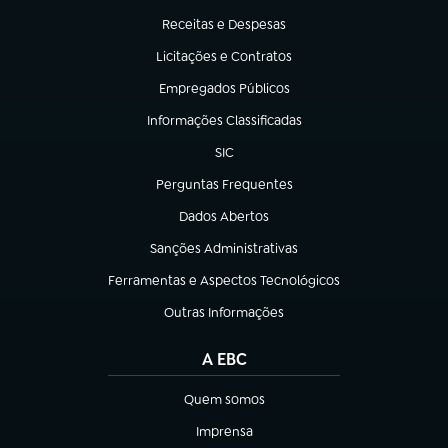
Receitas e Despesas
(abre em nova aba)
Licitações e Contratos
(abre em nova aba)
Empregados Públicos
(abre em nova aba)
Informações Classificadas
(abre em nova aba)
SIC
(abre em nova aba)
Perguntas Frequentes
(abre em nova aba)
Dados Abertos
(abre em nova aba)
Sanções Administrativas
(abre em nova aba)
Ferramentas e Aspectos Tecnológicos
(abre em nova aba)
Outras Informações
(abre em nova aba)
A EBC
Quem somos
(abre em nova aba)
Imprensa
(abre em nova aba)