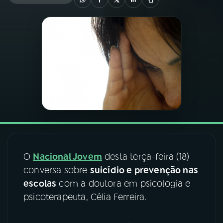
03
PROGRAMAÇÃO
04
PROGRAMAS
05
PODCASTS
06
VIDEOCASTS
O
Nacional Jovem
desta terça-feira (18)
07
ÚLTIMAS
conversa sobre
suicídio e prevenção nas
escolas
com a doutora em psicologia e
08
FESTIVAL DE MÚSICA
psicoterapeuta, Célia Ferreira.
ACOMPANHE A RÁDIO NACIONAL