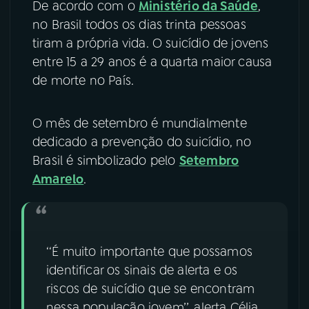
De acordo com o
Ministério da Saúde
,
no Brasil todos os dias trinta pessoas
YouTube
Facebook
tiram a própria vida. O suicídio de jovens
entre 15 a 29 anos é a quarta maior causa
Instagram
X
de morte no País.
TikTok
O mês de setembro é mundialmente
dedicado a prevenção do suicídio, no
Brasil é simbolizado pelo
Setembro
Amarelo
.
‘‘É muito importante que possamos
identificar os sinais de alerta e os
riscos de suicídio que se encontram
nessa população jovem’’, alerta Célia.