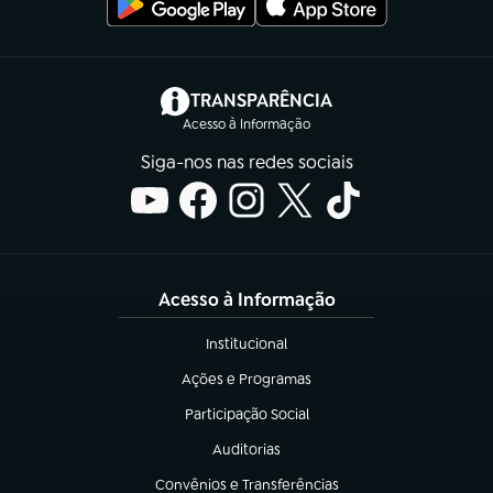
(abre em nova aba)
TRANSPARÊNCIA
Acesso à Informação
Siga-nos nas redes sociais
Acesso à Informação
Institucional
(abre em nova aba)
Ações e Programas
(abre em nova aba)
Participação Social
(abre em nova aba)
Auditorias
(abre em nova aba)
Convênios e Transferências
(abre em nova aba)