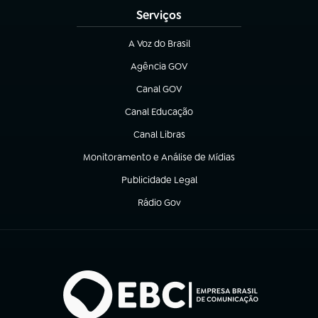
Serviços
A Voz do Brasil
(abre em nova aba)
Agência GOV
(abre em nova aba)
Canal GOV
(abre em nova aba)
Canal Educação
(abre em nova aba)
Canal Libras
(abre em nova aba)
Monitoramento e Análise de Mídias
(abre em nova aba)
Publicidade Legal
(abre em nova aba)
Rádio Gov
(abre em nova aba)