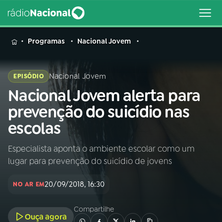
MENU
Programas
Nacional Jovem
Nacional Jovem
EPISÓDIO
Nacional Jovem alerta para
Buscar
na
prevenção do suicídio nas
Rádio
Buscar
escolas
Nacional
Especialista aponta o ambiente escolar como um
AO VIVO
lugar para prevenção do suicídio de jovens
01
INÍCIO
20/09/2018, 16:30
NO AR EM
Compartilhe
02
A RÁDIO
Ouça agora