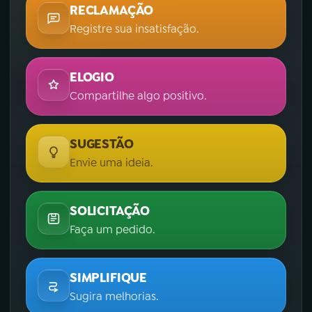
RECLAMAÇÃO
Registre sua insatisfação.
ELOGIO
Compartilhe algo positivo.
SUGESTÃO
Envie uma ideia.
SOLICITAÇÃO
Faça um pedido.
SIMPLIFIQUE
Sugira melhorias.