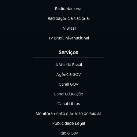
(abre em nova aba)
Rádio Nacional
Radioagência Nacional
(abre em nova aba)
TV Brasil
(abre em nova aba)
TV Brasil Internacional
(abre em nova aba)
Serviços
A Voz do Brasil
(abre em nova aba)
Agência GOV
(abre em nova aba)
Canal GOV
(abre em nova aba)
Canal Educação
(abre em nova aba)
Canal Libras
(abre em nova aba)
Monitoramento e Análise de Mídias
(abre em nova aba)
Publicidade Legal
(abre em nova aba)
Rádio Gov
(abre em nova aba)