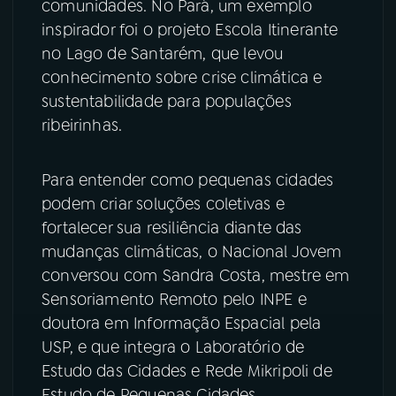
comunidades. No Pará, um exemplo
inspirador foi o projeto Escola Itinerante
YouTube
Facebook
no Lago de Santarém, que levou
conhecimento sobre crise climática e
Instagram
X
sustentabilidade para populações
TikTok
ribeirinhas.
Para entender como pequenas cidades
podem criar soluções coletivas e
fortalecer sua resiliência diante das
mudanças climáticas, o Nacional Jovem
conversou com Sandra Costa, mestre em
Sensoriamento Remoto pelo INPE e
doutora em Informação Espacial pela
USP, e que integra o Laboratório de
Estudo das Cidades e Rede Mikripoli de
Estudo de Pequenas Cidades.