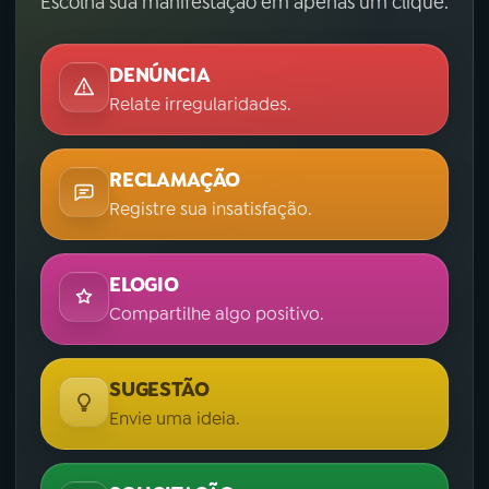
Escolha sua manifestação em apenas um clique.
DENÚNCIA
Relate irregularidades.
RECLAMAÇÃO
Registre sua insatisfação.
ELOGIO
Compartilhe algo positivo.
SUGESTÃO
Envie uma ideia.