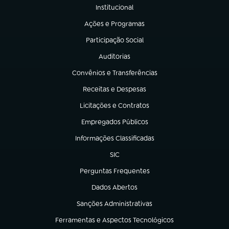
Institucional
(abre em nova aba)
Ações e Programas
(abre em nova aba)
Participação Social
(abre em nova aba)
Auditorias
(abre em nova aba)
Convênios e Transferências
(abre em nova aba)
Receitas e Despesas
(abre em nova aba)
Licitações e Contratos
(abre em nova aba)
Empregados Públicos
(abre em nova aba)
Informações Classificadas
(abre em nova aba)
SIC
(abre em nova aba)
Perguntas Frequentes
(abre em nova aba)
Dados Abertos
(abre em nova aba)
Sanções Administrativas
(abre em nova aba)
Ferramentas e Aspectos Tecnológicos
(abre em nova aba)