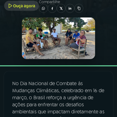
Compartilhe
Ouça agora
03
PROGRAMAÇÃO
04
PROGRAMAS
05
PODCASTS
06
VIDEOCASTS
07
ÚLTIMAS
No Dia Nacional de Combate às
Mudanças Climáticas, celebrado em 16 de
março, o Brasil reforça a urgência de
08
FESTIVAL DE MÚSICA
ações para enfrentar os desafios
ambientais que impactam diretamente as
ACOMPANHE A RÁDIO NACIONAL