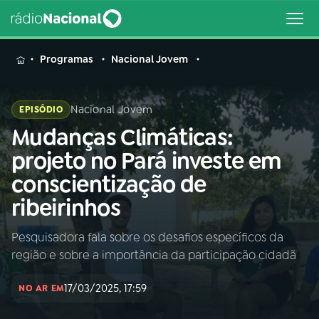
MENU
Programas
Nacional Jovem
Nacional Jovem
EPISÓDIO
Mudanças Climáticas:
Buscar
na
projeto no Pará investe em
Rádio
Buscar
conscientização de
Nacional
ribeirinhos
AO VIVO
Pesquisadora fala sobre os desafios específicos da
região e sobre a importância da participação cidadã
01
INÍCIO
17/03/2025, 17:59
NO AR EM
02
A RÁDIO