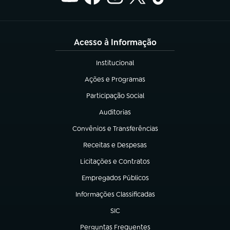
Acesso à Informação
Institucional
(abre em nova aba)
Ações e Programas
(abre em nova aba)
Participação Social
(abre em nova aba)
Auditorias
(abre em nova aba)
Convênios e Transferências
(abre em nova aba)
Receitas e Despesas
(abre em nova aba)
Licitações e Contratos
(abre em nova aba)
Empregados Públicos
(abre em nova aba)
Informações Classificadas
(abre em nova aba)
SIC
(abre em nova aba)
Perguntas Frequentes