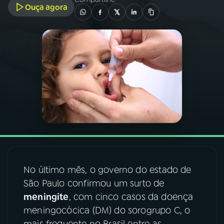
Ouça agora
03
PROGRAMAÇÃO
04
PROGRAMAS
05
PODCASTS
06
VIDEOCASTS
07
ÚLTIMAS
No último mês, o governo do estado de
São Paulo confirmou um surto de
08
FESTIVAL DE MÚSICA
meningite
, com cinco casos da doença
meningocócica (DM) do sorogrupo C, o
ACOMPANHE A RÁDIO NACIONAL
mais frequente no Brasil entre as