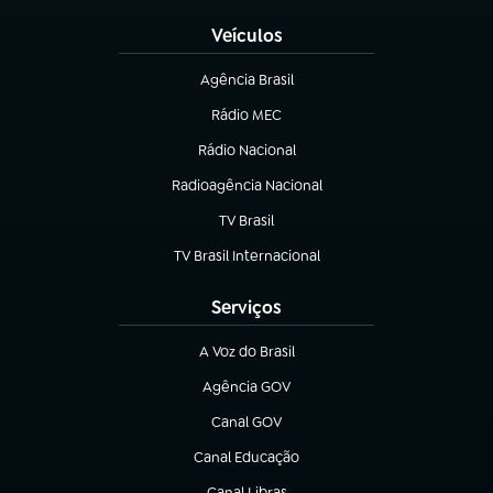
Veículos
Agência Brasil
(abre em nova aba)
Rádio MEC
(abre em nova aba)
Rádio Nacional
Radioagência Nacional
(abre em nova aba)
TV Brasil
(abre em nova aba)
TV Brasil Internacional
(abre em nova aba)
Serviços
A Voz do Brasil
(abre em nova aba)
Agência GOV
(abre em nova aba)
Canal GOV
(abre em nova aba)
Canal Educação
(abre em nova aba)
Canal Libras