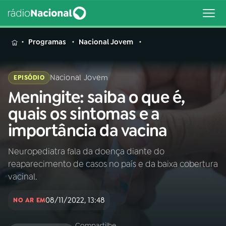
MENU
Programas
Nacional Jovem
Nacional Jovem
EPISÓDIO
Meningite: saiba o que é,
Buscar
na
quais os sintomas e a
Rádio
Buscar
importância da vacina
Nacional
Neuropediatra fala da doença diante do
AO VIVO
reaparecimento de casos no país e da baixa cobertura
vacinal.
01
INÍCIO
08/11/2022, 13:48
NO AR EM
02
A RÁDIO
Compartilhe