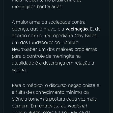
meningites bacterianas.
YouTube
Facebook
A maior arma da sociedade contra
Instagram
X
doença, que é grave, é a
vacinação
. E, de
TikTok
acordo com o neuropediatra Clay Brites,
um dos fundadores do Instituto
NeuroSaber, um dos maiores problemas
para o controle de meningite na
atualidade é a descrença em relação à
vacina.
Para o médico, o discurso negacionista e
a falta de conhecimento mínimo da
ciência tornam a postura cada vez mais
comum. Em entrevista ao
Nacional
Jovem
, Brites reforça a segurança da