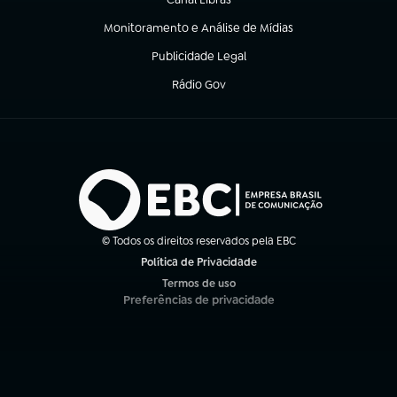
(abre em nova aba)
Monitoramento e Análise de Mídias
(abre em nova aba)
Publicidade Legal
(abre em nova aba)
Rádio Gov
(abre em nova aba)
© Todos os direitos reservados pela EBC
Política de Privacidade
(abre em nova aba)
Termos de uso
(abre em nova aba)
Preferências de privacidade