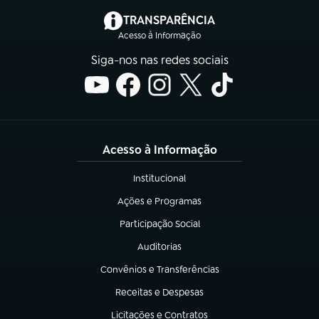
(abre em nova aba)
TRANSPARÊNCIA
Acesso à Informação
Siga-nos nas redes sociais
Acesso à Informação
Institucional
(abre em nova aba)
Ações e Programas
(abre em nova aba)
Participação Social
(abre em nova aba)
Auditorias
(abre em nova aba)
Convênios e Transferências
(abre em nova aba)
Receitas e Despesas
(abre em nova aba)
Licitações e Contratos