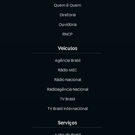
Quem é Quem
(abre em nova aba)
Diretoria
(abre em nova aba)
Ouvidoria
(abre em nova aba)
RNCP
(abre em nova aba)
Veículos
Agência Brasil
(abre em nova aba)
Rádio MEC
(abre em nova aba)
Rádio Nacional
Radioagência Nacional
(abre em nova aba)
TV Brasil
(abre em nova aba)
TV Brasil Internacional
(abre em nova aba)
Serviços
A Voz do Brasil