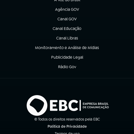
(abre em nova aba)
Agência GOV
(abre em nova aba)
Canal GOV
(abre em nova aba)
Canal Educação
(abre em nova aba)
Canal Libras
(abre em nova aba)
Monitoramento e Análise de Mídias
(abre em nova aba)
Publicidade Legal
(abre em nova aba)
Rádio Gov
(abre em nova aba)
© Todos os direitos reservados pela EBC
Política de Privacidade
(abre em nova aba)
Termos de uso