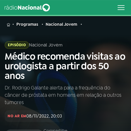
MENU
Programas
Nacional Jovem
Nacional Jovem
EPISÓDIO
Médico recomenda visitas ao
Buscar
na
urologista a partir dos 50
Rádio
Buscar
anos
Nacional
Dr. Rodrigo Galante alerta para a frequência do
AO VIVO
câncer de próstata em homens em relação a outros
tumores
01
INÍCIO
08/11/2022, 20:03
NO AR EM
02
A RÁDIO
Compartilhe