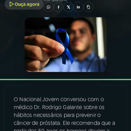
Ouça agora
03
PROGRAMAÇÃO
04
PROGRAMAS
05
PODCASTS
06
VIDEOCASTS
07
ÚLTIMAS
O Nacional Jovem conversou com o
médico Dr. Rodrigo Galante sobre os
08
FESTIVAL DE MÚSICA
hábitos necessários para prevenir o
câncer de próstata. Ele recomenda que a
ACOMPANHE A RÁDIO NACIONAL
partir dos 50 anos os homens devem ir