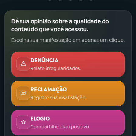
YouTube
Facebook
Dê sua opinião sobre a qualidade do
Instagram
X
conteúdo que você acessou.
Escolha sua manifestação em apenas um clique.
TikTok
DENÚNCIA
Relate irregularidades.
RECLAMAÇÃO
Registre sua insatisfação.
ELOGIO
Compartilhe algo positivo.