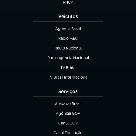
RNCP
(abre em nova aba)
Veículos
Agência Brasil
(abre em nova aba)
Rádio MEC
(abre em nova aba)
Rádio Nacional
Radioagência Nacional
(abre em nova aba)
TV Brasil
(abre em nova aba)
TV Brasil Internacional
(abre em nova aba)
Serviços
A Voz do Brasil
(abre em nova aba)
Agência GOV
(abre em nova aba)
Canal GOV
(abre em nova aba)
Canal Educação
(abre em nova aba)