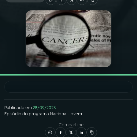
03
PROGRAMAÇÃO
04
PROGRAMAS
05
PODCASTS
06
VIDEOCASTS
07
ÚLTIMAS
Publicado em
28/09/2023
Episódio
do programa
Nacional Jovem
08
FESTIVAL DE MÚSICA
Compartilhe
ACOMPANHE A RÁDIO NACIONAL