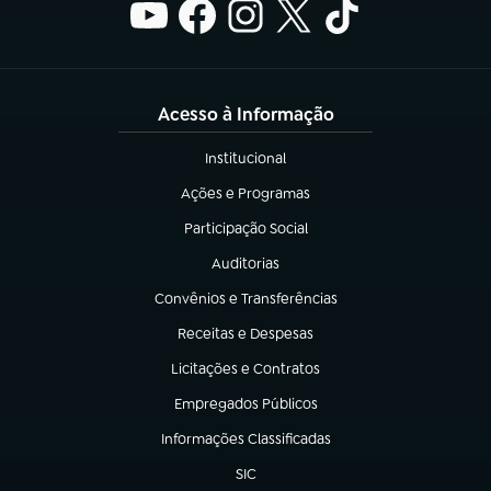
Acesso à Informação
Institucional
(abre em nova aba)
Ações e Programas
(abre em nova aba)
Participação Social
(abre em nova aba)
Auditorias
(abre em nova aba)
Convênios e Transferências
(abre em nova aba)
Receitas e Despesas
(abre em nova aba)
Licitações e Contratos
(abre em nova aba)
Empregados Públicos
(abre em nova aba)
Informações Classificadas
(abre em nova aba)
SIC
(abre em nova aba)