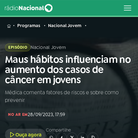
MENU
Programas
Nacional Jovem
Nacional Jovem
EPISÓDIO
Maus hábitos influenciam no
Buscar
na
aumento dos casos de
Rádio
Buscar
câncer em jovens
Nacional
Médica comenta fatores de riscos e sobre como
AO VIVO
prevenir
01
INÍCIO
28/09/2023, 17:59
NO AR EM
Compartilhe
02
A RÁDIO
Ouça agora