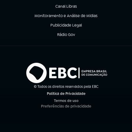
Canal Libras
(abre em nova aba)
Monitoramento e Análise de Mídias
(abre em nova aba)
Publicidade Legal
(abre em nova aba)
Rádio Gov
(abre em nova aba)
© Todos os direitos reservados pela EBC
Política de Privacidade
(abre em nova aba)
Termos de uso
(abre em nova aba)
Preferências de privacidade