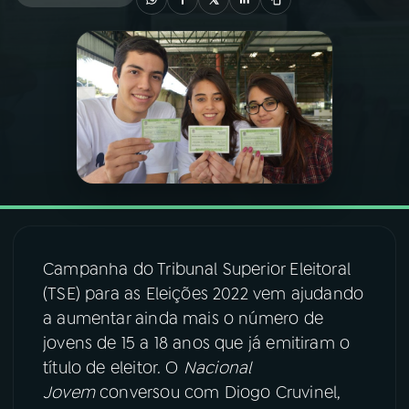
03
PROGRAMAÇÃO
04
PROGRAMAS
05
PODCASTS
06
VIDEOCASTS
Campanha do Tribunal Superior Eleitoral
07
ÚLTIMAS
(TSE) para as Eleições 2022 vem ajudando
a aumentar ainda mais o número de
jovens de 15 a 18 anos que já emitiram o
08
FESTIVAL DE MÚSICA
título de eleitor. O
Nacional
Jovem
conversou com Diogo Cruvinel,
ACOMPANHE A RÁDIO NACIONAL