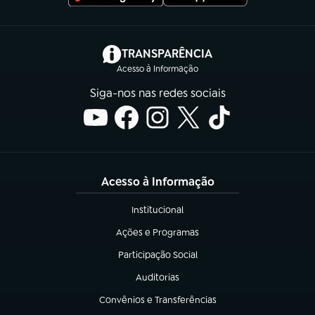
(abre em nova aba)
TRANSPARÊNCIA
Acesso à Informação
Siga-nos nas redes sociais
Acesso à Informação
Institucional
(abre em nova aba)
Ações e Programas
(abre em nova aba)
Participação Social
(abre em nova aba)
Auditorias
(abre em nova aba)
Convênios e Transferências
(abre em nova aba)