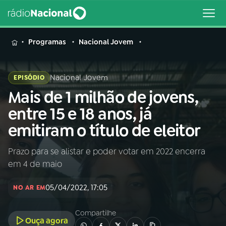
MENU
Programas
Nacional Jovem
Nacional Jovem
EPISÓDIO
Mais de 1 milhão de jovens,
Buscar
na
entre 15 e 18 anos, já
Rádio
Buscar
emitiram o título de eleitor
Nacional
Prazo para se alistar e poder votar em 2022 encerra
AO VIVO
em 4 de maio
01
INÍCIO
05/04/2022, 17:05
NO AR EM
Compartilhe
02
A RÁDIO
Ouça agora