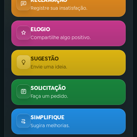
RECLAMAÇÃO
Registre sua insatisfação.
ELOGIO
Compartilhe algo positivo.
SUGESTÃO
Envie uma ideia.
SOLICITAÇÃO
Faça um pedido.
SIMPLIFIQUE
Sugira melhorias.