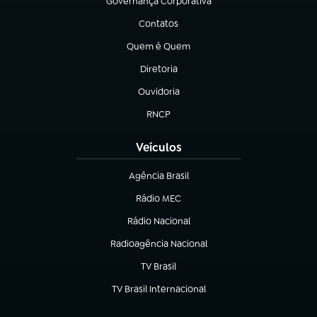
Governança Corporativa
(abre em nova aba)
Contatos
(abre em nova aba)
Quem é Quem
(abre em nova aba)
Diretoria
(abre em nova aba)
Ouvidoria
(abre em nova aba)
RNCP
(abre em nova aba)
Veículos
Agência Brasil
(abre em nova aba)
Rádio MEC
(abre em nova aba)
Rádio Nacional
Radioagência Nacional
(abre em nova aba)
TV Brasil
(abre em nova aba)
TV Brasil Internacional
(abre em nova aba)