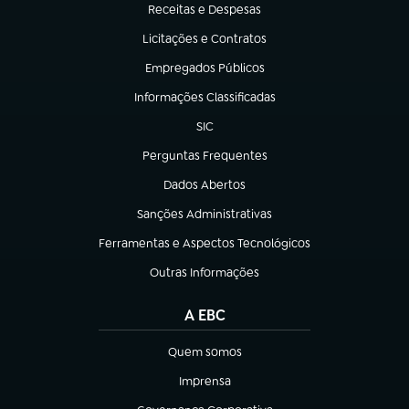
Receitas e Despesas
(abre em nova aba)
Licitações e Contratos
(abre em nova aba)
Empregados Públicos
(abre em nova aba)
Informações Classificadas
(abre em nova aba)
SIC
(abre em nova aba)
Perguntas Frequentes
(abre em nova aba)
Dados Abertos
(abre em nova aba)
Sanções Administrativas
(abre em nova aba)
Ferramentas e Aspectos Tecnológicos
(abre em nova aba)
Outras Informações
(abre em nova aba)
A EBC
Quem somos
(abre em nova aba)
Imprensa
(abre em nova aba)