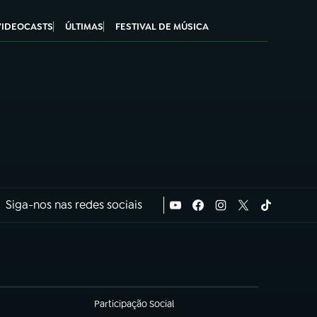
VIDEOCASTS
ÚLTIMAS
FESTIVAL DE MÚSICA
Siga-nos nas redes sociais
Participação Social
(abre em nova aba)