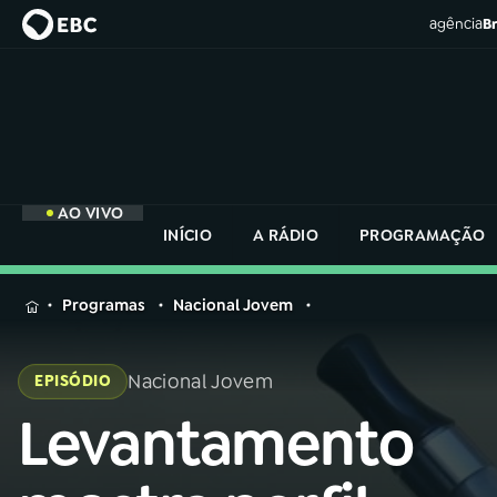
agência
Br
AO VIVO
INÍCIO
A RÁDIO
PROGRAMAÇÃO
MENU
Programas
Nacional Jovem
Buscar
na
Nacional Jovem
EPISÓDIO
Rádio
Buscar
Nacional
Levantamento
Buscar
na
Rádio
AO VIVO