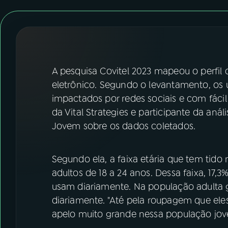
07
ÚLTIMAS
08
FESTIVAL DE MÚSICA
ACOMPANHE A RÁDIO NACIONAL
A pesquisa Covitel 2023 mapeou o perfil 
eletrônico. Segundo o levantamento, os u
YouTube
Facebook
impactados por redes sociais e com fácil 
da Vital Strategies e participante da aná
Instagram
X
Jovem sobre os dados coletados.
TikTok
Segundo ela, a faixa etária que tem tido
adultos de 18 a 24 anos. Dessa faixa, 17
usam diariamente. Na população adulta 
diariamente. "Até pela roupagem que eles
apelo muito grande nessa população jovem