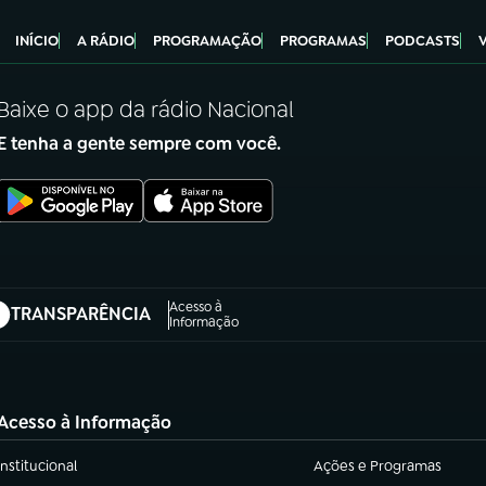
INÍCIO
A RÁDIO
PROGRAMAÇÃO
PROGRAMAS
PODCASTS
Baixe o app da rádio Nacional
E tenha a gente sempre com você.
Acesso à
TRANSPARÊNCIA
abre em nova aba)
Informação
Acesso à Informação
Institucional
Ações e Programas
(abre em nova aba)
(abre em nova aba)