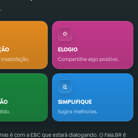
.
ÇÃO
ELOGIO
 insatisfação.
Compartilhe algo positivo.
ÇÃO
SIMPLIFIQUE
dido.
Sugira melhorias.
 mas é com a EBC que estará dialogando. O Fala.BR é