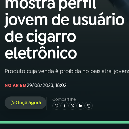
mostra perfil
Nacional
jovem de usuário
01
INÍCIO
de cigarro
02
A RÁDIO
eletrônico
03
PROGRAMAÇÃO
Produto cuja venda é proibida no país atrai joven
04
PROGRAMAS
29/08/2023, 18:02
NO AR EM
05
PODCASTS
Compartilhe
Ouça agora
06
VIDEOCASTS