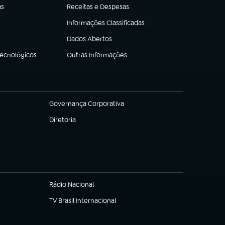
as
Receitas e Despesas
(abre em nova aba)
Informações Classificadas
(abre em nova aba)
Dados Abertos
(abre em nova aba)
Tecnológicos
Outras Informações
(abre em nova aba)
Governança Corporativa
(abre em nova aba)
Diretoria
(abre em nova aba)
Rádio Nacional
TV Brasil Internacional
(abre em nova aba)