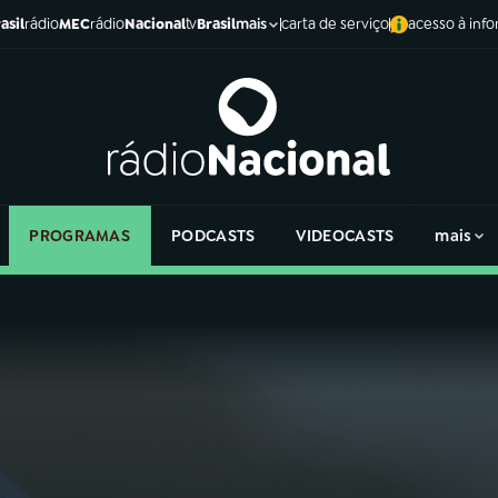
asil
rádio
MEC
rádio
Nacional
tv
Brasil
carta de serviço
acesso à inf
mais
PROGRAMAS
PODCASTS
VIDEOCASTS
mais