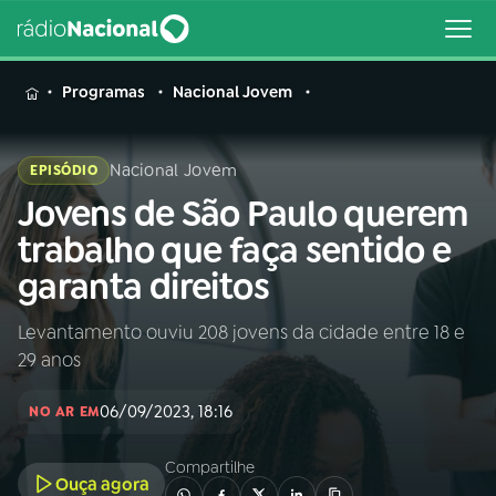
MENU
Programas
Nacional Jovem
Nacional Jovem
EPISÓDIO
Jovens de São Paulo querem
Buscar
na
trabalho que faça sentido e
Rádio
Buscar
garanta direitos
Nacional
Levantamento ouviu 208 jovens da cidade entre 18 e
AO VIVO
29 anos
01
INÍCIO
06/09/2023, 18:16
NO AR EM
Compartilhe
02
A RÁDIO
Ouça agora