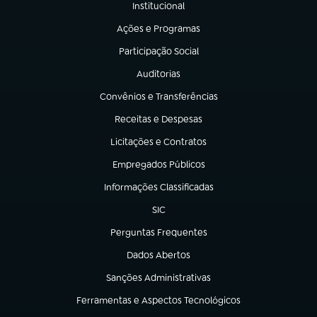
Institucional
(abre em nova aba)
Ações e Programas
(abre em nova aba)
Participação Social
(abre em nova aba)
Auditorias
(abre em nova aba)
Convênios e Transferências
(abre em nova aba)
Receitas e Despesas
(abre em nova aba)
Licitações e Contratos
(abre em nova aba)
Empregados Públicos
(abre em nova aba)
Informações Classificadas
(abre em nova aba)
SIC
(abre em nova aba)
Perguntas Frequentes
(abre em nova aba)
Dados Abertos
(abre em nova aba)
Sanções Administrativas
(abre em nova aba)
Ferramentas e Aspectos Tecnológicos
(abre em nova aba)