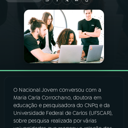
03
PROGRAMAÇÃO
04
PROGRAMAS
05
PODCASTS
06
VIDEOCASTS
O Nacional Jovem conversou com a
07
ÚLTIMAS
Maria Carla Corrochano, doutora em
educação e pesquisadora do CNPq e da
08
FESTIVAL DE MÚSICA
Universidade Federal de Carlos (UFSCAR),
sobre pesquisa realizada por várias
ACOMPANHE A RÁDIO NACIONAL