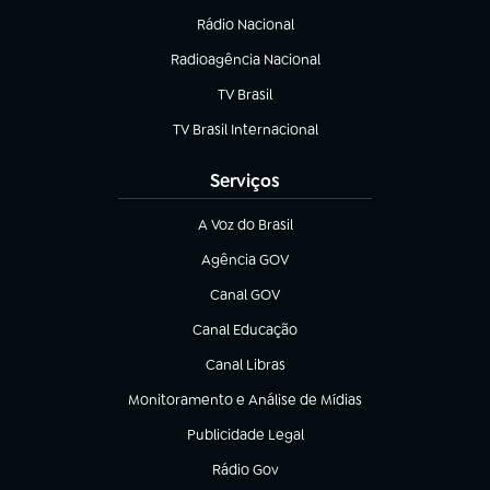
Rádio Nacional
Radioagência Nacional
(abre em nova aba)
TV Brasil
(abre em nova aba)
TV Brasil Internacional
(abre em nova aba)
Serviços
A Voz do Brasil
(abre em nova aba)
Agência GOV
(abre em nova aba)
Canal GOV
(abre em nova aba)
Canal Educação
(abre em nova aba)
Canal Libras
(abre em nova aba)
Monitoramento e Análise de Mídias
(abre em nova aba)
Publicidade Legal
(abre em nova aba)
Rádio Gov
(abre em nova aba)