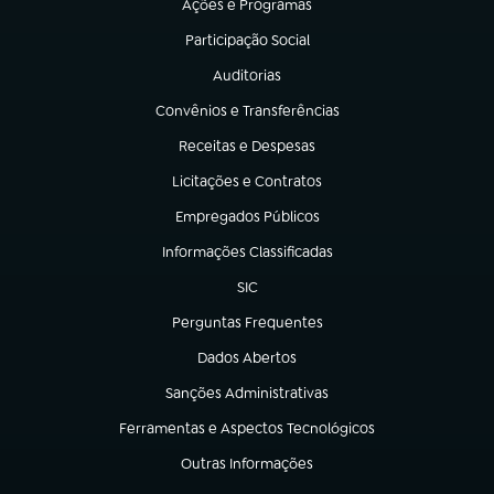
Ações e Programas
(abre em nova aba)
Participação Social
(abre em nova aba)
Auditorias
(abre em nova aba)
Convênios e Transferências
(abre em nova aba)
Receitas e Despesas
(abre em nova aba)
Licitações e Contratos
(abre em nova aba)
Empregados Públicos
(abre em nova aba)
Informações Classificadas
(abre em nova aba)
SIC
(abre em nova aba)
Perguntas Frequentes
(abre em nova aba)
Dados Abertos
(abre em nova aba)
Sanções Administrativas
(abre em nova aba)
Ferramentas e Aspectos Tecnológicos
(abre em nova aba)
Outras Informações
(abre em nova aba)