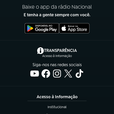
Baixe o app da rádio Nacional
E tenha a gente sempre com você.
(abre em nova aba)
TRANSPARÊNCIA
Acesso à Informação
Siga-nos nas redes sociais
Acesso à Informação
Institucional
(abre em nova aba)