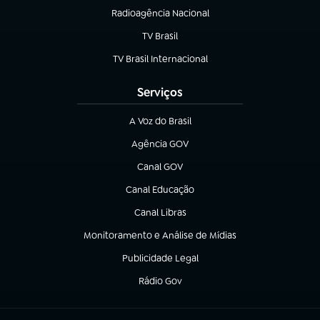
Radioagência Nacional
(abre em nova aba)
TV Brasil
(abre em nova aba)
TV Brasil Internacional
(abre em nova aba)
Serviços
A Voz do Brasil
(abre em nova aba)
Agência GOV
(abre em nova aba)
Canal GOV
(abre em nova aba)
Canal Educação
(abre em nova aba)
Canal Libras
(abre em nova aba)
Monitoramento e Análise de Mídias
(abre em nova aba)
Publicidade Legal
(abre em nova aba)
Rádio Gov
(abre em nova aba)