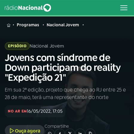
MENU
Programas
Nacional Jovem
Nacional Jovem
EPISÓDIO
Jovens com síndrome de
Buscar
na
Down participam do reality
Rádio
Buscar
"Expedição 21"
Nacional
Em sua 2ª edição, projeto que chega ao RJ entre 25 e
AO VIVO
28 de maio, terá uma representante do norte
01
INÍCIO
16/05/2022, 17:05
NO AR EM
Compartilhe
02
A RÁDIO
Ouça agora