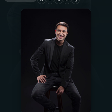
03
PROGRAMAÇÃO
04
PROGRAMAS
05
PODCASTS
06
VIDEOCASTS
07
ÚLTIMAS
08
FESTIVAL DE MÚSICA
ACOMPANHE A RÁDIO NACIONAL