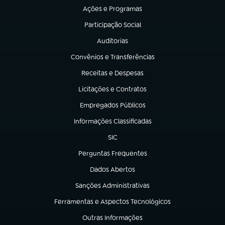
Ações e Programas
(abre em nova aba)
Participação Social
(abre em nova aba)
Auditorias
(abre em nova aba)
Convênios e Transferências
(abre em nova aba)
Receitas e Despesas
(abre em nova aba)
Licitações e Contratos
(abre em nova aba)
Empregados Públicos
(abre em nova aba)
Informações Classificadas
(abre em nova aba)
SIC
(abre em nova aba)
Perguntas Frequentes
(abre em nova aba)
Dados Abertos
(abre em nova aba)
Sanções Administrativas
(abre em nova aba)
Ferramentas e Aspectos Tecnológicos
(abre em nova aba)
Outras Informações
(abre em nova aba)