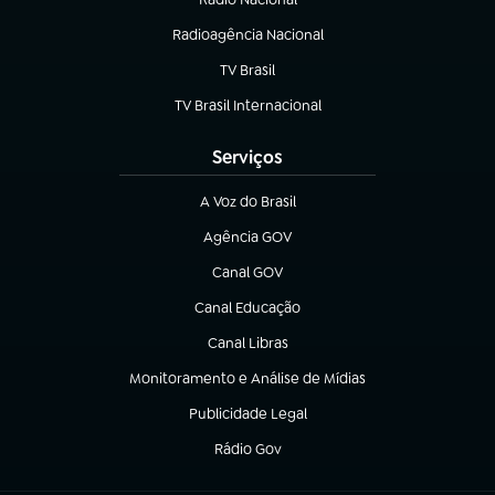
Radioagência Nacional
(abre em nova aba)
TV Brasil
(abre em nova aba)
TV Brasil Internacional
(abre em nova aba)
Serviços
A Voz do Brasil
(abre em nova aba)
Agência GOV
(abre em nova aba)
Canal GOV
(abre em nova aba)
Canal Educação
(abre em nova aba)
Canal Libras
(abre em nova aba)
Monitoramento e Análise de Mídias
(abre em nova aba)
Publicidade Legal
(abre em nova aba)
Rádio Gov
(abre em nova aba)