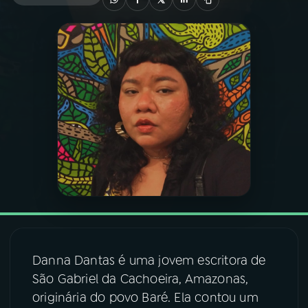
03
PROGRAMAÇÃO
04
PROGRAMAS
05
PODCASTS
06
VIDEOCASTS
07
ÚLTIMAS
Danna Dantas é uma jovem escritora de
08
FESTIVAL DE MÚSICA
São Gabriel da Cachoeira, Amazonas,
originária do povo Baré. Ela contou um
ACOMPANHE A RÁDIO NACIONAL