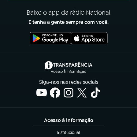
Baixe o app da rádio Nacional
E tenha a gente sempre com você.
(abre em nova aba)
TRANSPARÊNCIA
Acesso à Informação
Siga-nos nas redes sociais
Acesso à Informação
Institucional
(abre em nova aba)