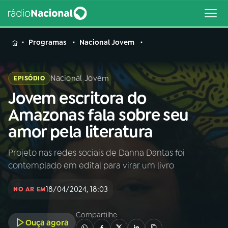
MENU
Programas
Nacional Jovem
Nacional Jovem
EPISÓDIO
Jovem escritora do
Buscar
na
Amazonas fala sobre seu
Rádio
Buscar
amor pela literatura
Nacional
Projeto nas redes sociais de Danna Dantas foi
AO VIVO
contemplado em edital para virar um livro
01
INÍCIO
18/04/2024, 18:03
NO AR EM
Compartilhe
02
A RÁDIO
Ouça agora