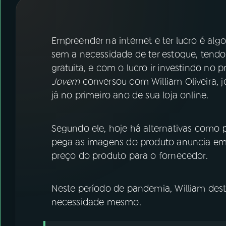
07
ÚLTIMAS
08
FESTIVAL DE MÚSICA
Empreender na internet e ter lucro é alg
sem a necessidade de ter estoque, tend
gratuita, e com o lucro ir investindo no 
ACOMPANHE A RÁDIO NACIONAL
Jovem
conversou com William Oliveira, 
YouTube
Facebook
já no primeiro ano de sua loja online.
Instagram
X
Segundo ele, hoje há alternativas como
TikTok
pega as imagens do produto anuncia em
preço do produto para o fornecedor.
Neste período de pandemia, William de
necessidade mesmo.