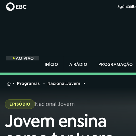
agência
Br
AO VIVO
INÍCIO
A RÁDIO
PROGRAMAÇÃO
MENU
Programas
Nacional Jovem
Buscar
na
Nacional Jovem
EPISÓDIO
Rádio
Buscar
Nacional
Jovem ensina
Buscar
na
Rádio
AO VIVO