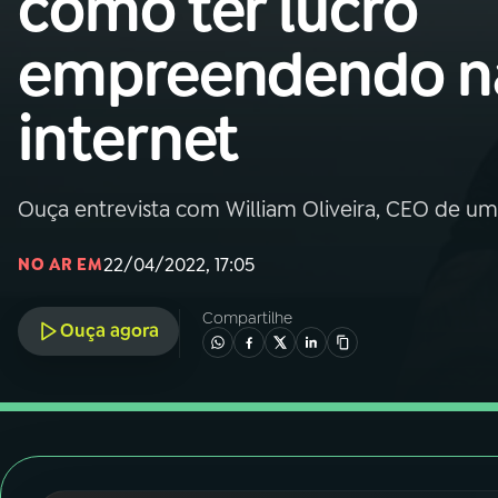
como ter lucro
Nacional
empreendendo n
01
INÍCIO
internet
02
A RÁDIO
Ouça entrevista com William Oliveira, CEO de uma
03
PROGRAMAÇÃO
22/04/2022, 17:05
NO AR EM
04
PROGRAMAS
Compartilhe
Ouça agora
05
PODCASTS
06
VIDEOCASTS