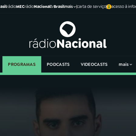
asil
rádio
MEC
rádio
Nacional
tv
Brasil
carta de serviço
acesso à inf
mais
PROGRAMAS
PODCASTS
VIDEOCASTS
mais