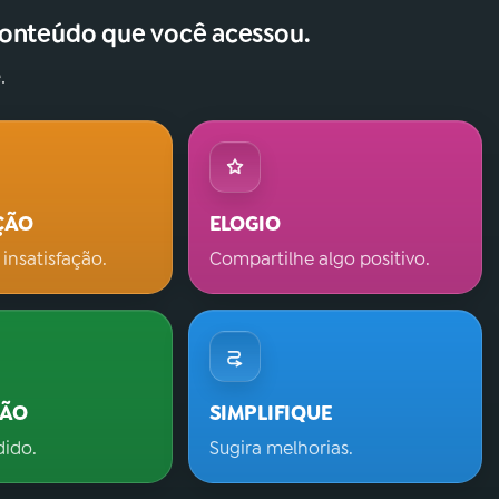
conteúdo que você acessou.
.
ÇÃO
ELOGIO
 insatisfação.
Compartilhe algo positivo.
ÇÃO
SIMPLIFIQUE
dido.
Sugira melhorias.