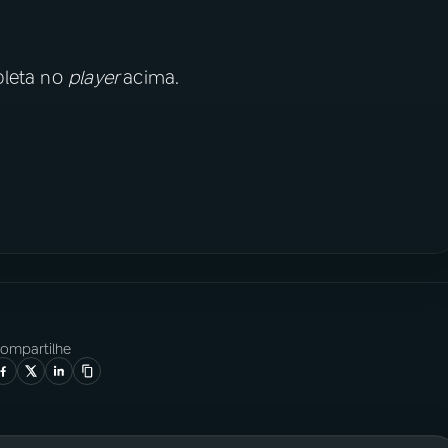
pleta no
player
acima.
ompartilhe