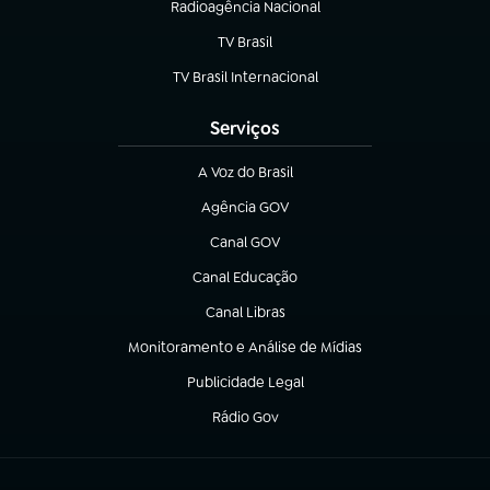
Radioagência Nacional
(abre em nova aba)
TV Brasil
(abre em nova aba)
TV Brasil Internacional
(abre em nova aba)
Serviços
A Voz do Brasil
(abre em nova aba)
Agência GOV
(abre em nova aba)
Canal GOV
(abre em nova aba)
Canal Educação
(abre em nova aba)
Canal Libras
(abre em nova aba)
Monitoramento e Análise de Mídias
(abre em nova aba)
Publicidade Legal
(abre em nova aba)
Rádio Gov
(abre em nova aba)