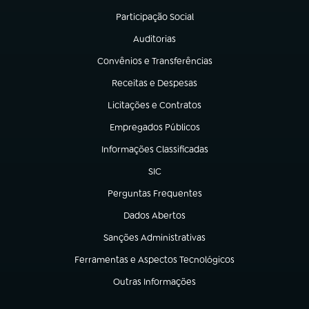
Participação Social
(abre em nova aba)
Auditorias
(abre em nova aba)
Convênios e Transferências
(abre em nova aba)
Receitas e Despesas
(abre em nova aba)
Licitações e Contratos
(abre em nova aba)
Empregados Públicos
(abre em nova aba)
Informações Classificadas
(abre em nova aba)
SIC
(abre em nova aba)
Perguntas Frequentes
(abre em nova aba)
Dados Abertos
(abre em nova aba)
Sanções Administrativas
(abre em nova aba)
Ferramentas e Aspectos Tecnológicos
(abre em nova aba)
Outras Informações
(abre em nova aba)