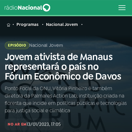
MENU
Programas
Nacional Jovem
Nacional Jovem
EPISÓDIO
Jovem ativista de Manaus
Buscar
na
representará o país no
Rádio
Buscar
Fórum Econômico de Davos
Nacional
Ponto Focal da ONU, Vitória Pinheiro é também
AO VIVO
diretora da Palmares Action Lab, instituição criada na
floresta que incide em políticas públicas e tecnologias
01
INÍCIO
para justiça social e climática
13/01/2023, 17:05
NO AR EM
02
A RÁDIO