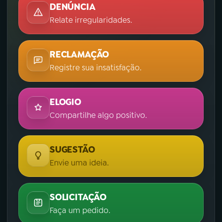
DENÚNCIA
Relate irregularidades.
RECLAMAÇÃO
Registre sua insatisfação.
ELOGIO
Compartilhe algo positivo.
SUGESTÃO
Envie uma ideia.
SOLICITAÇÃO
Faça um pedido.