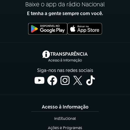
Baixe o app da rádio Nacional
E tenha a gente sempre com você.
(abre em nova aba)
TRANSPARÊNCIA
Acesso à Informação
Siga-nos nas redes sociais
Acesso à Informação
Institucional
(abre em nova aba)
Ações e Programas
(abre em nova aba)