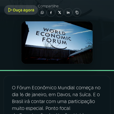
Compartilhe
Ouça agora
03
PROGRAMAÇÃO
04
PROGRAMAS
05
PODCASTS
06
VIDEOCASTS
07
ÚLTIMAS
O Fórum Econômico Mundial começa no
dia 16 de janeiro, em Davos, na Suíca. E o
08
FESTIVAL DE MÚSICA
Brasil irá contar com uma participação
muito especial. Ponto focal
ACOMPANHE A RÁDIO NACIONAL