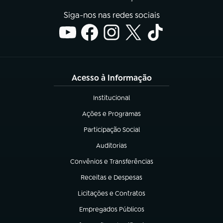
Siga-nos nas redes sociais
Acesso à Informação
Institucional
(abre em nova aba)
Ações e Programas
(abre em nova aba)
Participação Social
(abre em nova aba)
Auditorias
(abre em nova aba)
Convênios e Transferências
(abre em nova aba)
Receitas e Despesas
(abre em nova aba)
Licitações e Contratos
(abre em nova aba)
Empregados Públicos
(abre em nova aba)