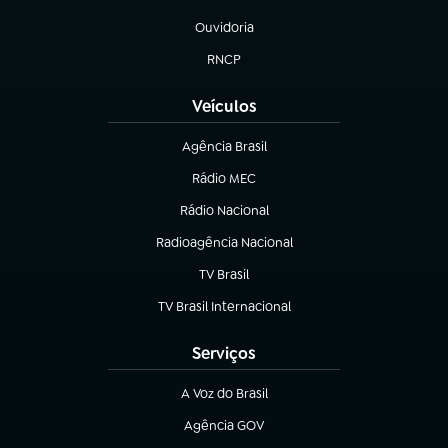
(abre em nova aba)
Ouvidoria
(abre em nova aba)
RNCP
(abre em nova aba)
Veículos
Agência Brasil
(abre em nova aba)
Rádio MEC
(abre em nova aba)
Rádio Nacional
Radioagência Nacional
(abre em nova aba)
TV Brasil
(abre em nova aba)
TV Brasil Internacional
(abre em nova aba)
Serviços
A Voz do Brasil
(abre em nova aba)
Agência GOV
(abre em nova aba)