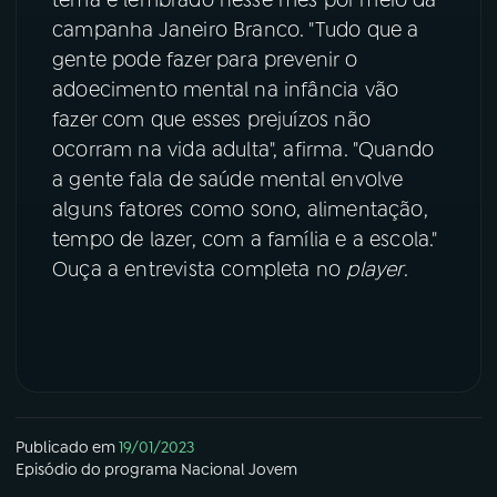
campanha Janeiro Branco. "Tudo que a
YouTube
Facebook
gente pode fazer para prevenir o
adoecimento mental na infância vão
Instagram
X
fazer com que esses prejuízos não
ocorram na vida adulta", afirma. "Quando
TikTok
a gente fala de saúde mental envolve
alguns fatores como sono, alimentação,
tempo de lazer, com a família e a escola."
Ouça a entrevista completa no
player
.
Publicado em
19/01/2023
Episódio
do programa
Nacional Jovem