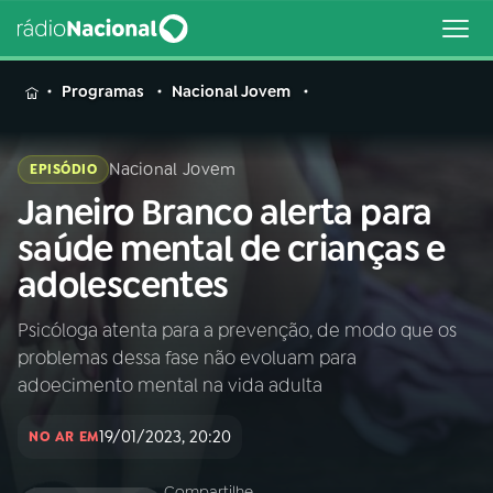
MENU
Programas
Nacional Jovem
Nacional Jovem
EPISÓDIO
Janeiro Branco alerta para
Buscar
na
saúde mental de crianças e
Rádio
Buscar
adolescentes
Nacional
Psicóloga atenta para a prevenção, de modo que os
AO VIVO
problemas dessa fase não evoluam para
adoecimento mental na vida adulta
01
INÍCIO
19/01/2023, 20:20
NO AR EM
02
A RÁDIO
Compartilhe