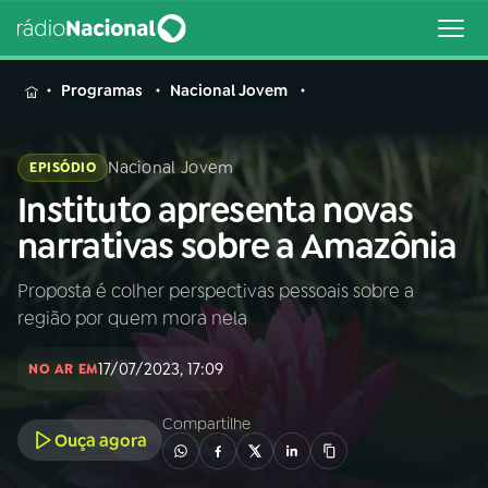
MENU
Programas
Nacional Jovem
Nacional Jovem
EPISÓDIO
Instituto apresenta novas
Buscar
na
narrativas sobre a Amazônia
Rádio
Buscar
Nacional
Proposta é colher perspectivas pessoais sobre a
região por quem mora nela
AO VIVO
17/07/2023, 17:09
NO AR EM
01
INÍCIO
Compartilhe
Ouça agora
02
A RÁDIO