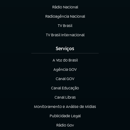
Rádio Nacional
Radioagência Nacional
(abre em nova aba)
TV Brasil
(abre em nova aba)
TV Brasil Internacional
(abre em nova aba)
Serviços
A Voz do Brasil
(abre em nova aba)
Agência GOV
(abre em nova aba)
Canal GOV
(abre em nova aba)
Canal Educação
(abre em nova aba)
Canal Libras
(abre em nova aba)
Monitoramento e Análise de Mídias
(abre em nova aba)
Publicidade Legal
(abre em nova aba)
Rádio Gov
(abre em nova aba)