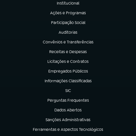
Institucional
(abre em nova aba)
Ações e Programas
(abre em nova aba)
Participação Social
(abre em nova aba)
Auditorias
(abre em nova aba)
Convênios e Transferências
(abre em nova aba)
Receitas e Despesas
(abre em nova aba)
Licitações e Contratos
(abre em nova aba)
Empregados Públicos
(abre em nova aba)
Informações Classificadas
(abre em nova aba)
SIC
(abre em nova aba)
Perguntas Frequentes
(abre em nova aba)
Dados Abertos
(abre em nova aba)
Sanções Administrativas
(abre em nova aba)
Ferramentas e Aspectos Tecnológicos
(abre em nova aba)