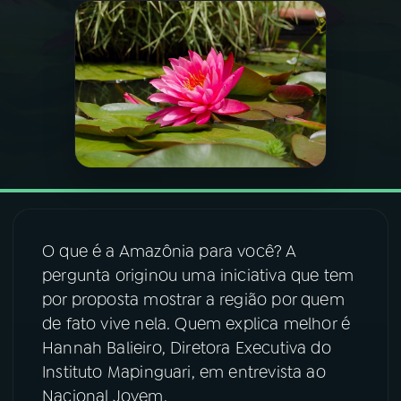
03
PROGRAMAÇÃO
04
PROGRAMAS
05
PODCASTS
06
VIDEOCASTS
O que é a Amazônia para você? A
pergunta originou uma iniciativa que tem
07
ÚLTIMAS
por proposta mostrar a região por quem
de fato vive nela. Quem explica melhor é
08
FESTIVAL DE MÚSICA
Hannah Balieiro, Diretora Executiva do
Instituto Mapinguari, em entrevista ao
Nacional Jovem.
ACOMPANHE A RÁDIO NACIONAL