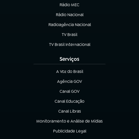
Rádio MEC
(abre em nova aba)
Rádio Nacional
Radioagência Nacional
(abre em nova aba)
TV Brasil
(abre em nova aba)
TV Brasil Internacional
(abre em nova aba)
Serviços
A Voz do Brasil
(abre em nova aba)
Agência GOV
(abre em nova aba)
Canal GOV
(abre em nova aba)
Canal Educação
(abre em nova aba)
Canal Libras
(abre em nova aba)
Monitoramento e Análise de Mídias
(abre em nova aba)
Publicidade Legal
(abre em nova aba)