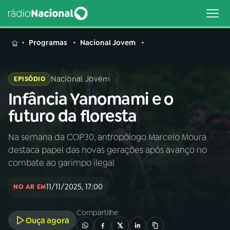
MENU
Programas
Nacional Jovem
Nacional Jovem
EPISÓDIO
Infância Yanomami e o
Buscar
na
futuro da floresta
Rádio
Buscar
Nacional
Na semana da COP30, antropólogo Marcelo Moura
destaca papel das novas gerações após avanço no
AO VIVO
combate ao garimpo ilegal
11/11/2025, 17:00
01
INÍCIO
NO AR EM
Compartilhe
Ouça agora
02
A RÁDIO