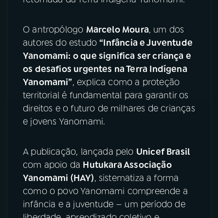
YouTube
Facebook
O antropólogo
Marcelo Moura
, um dos
autores do estudo
“Infância e Juventude
Instagram
X
Yanomami: o que significa ser criança e
TikTok
os desafios urgentes na Terra Indígena
Yanomami”
, explica como a proteção
territorial é fundamental para garantir os
direitos e o futuro de milhares de crianças
e jovens Yanomami.
A publicação, lançada pelo
Unicef Brasil
com apoio da
Hutukara Associação
Yanomami (HAY)
, sistematiza a forma
como o povo Yanomami compreende a
infância e a juventude — um período de
liberdade, aprendizado coletivo e