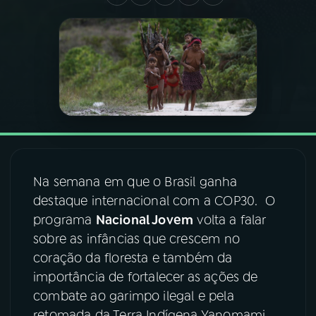
03
PROGRAMAÇÃO
04
PROGRAMAS
05
PODCASTS
06
VIDEOCASTS
Na semana em que o Brasil ganha
destaque internacional com a COP30. O
programa
Nacional Jovem
volta a falar
07
ÚLTIMAS
sobre as infâncias que crescem no
coração da floresta e também da
08
FESTIVAL DE MÚSICA
importância de fortalecer as ações de
combate ao garimpo ilegal e pela
ACOMPANHE A RÁDIO NACIONAL
retomada da Terra Indígena Yanomami.