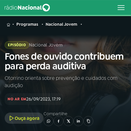
MENU
Programas
Nacional Jovem
Nacional Jovem
EPISÓDIO
Fones de ouvido contribuem
Buscar
na
para perda auditiva
Rádio
Buscar
Nacional
Otorrino orienta sobre prevenção e cuidados com
audição
AO VIVO
26/09/2023, 17:19
NO AR EM
01
INÍCIO
Compartilhe
Ouça agora
02
A RÁDIO