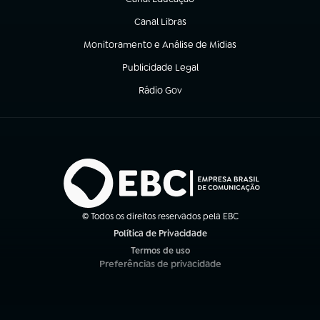
(abre em nova aba)
Canal Libras
(abre em nova aba)
Monitoramento e Análise de Mídias
(abre em nova aba)
Publicidade Legal
(abre em nova aba)
Rádio Gov
(abre em nova aba)
© Todos os direitos reservados pela EBC
Política de Privacidade
(abre em nova aba)
Termos de uso
(abre em nova aba)
Preferências de privacidade