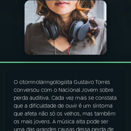
03
PROGRAMAÇÃO
04
PROGRAMAS
05
PODCASTS
06
VIDEOCASTS
O otorrinolaringologista Gustavo Torres
conversou com o Nacional Jovem sobre
07
ÚLTIMAS
perda auditiva. Cada vez mais se constata
que a dificuldade de ouvir é um síntoma
08
FESTIVAL DE MÚSICA
que afeta não só os velhos, mas também
os mais jovens. A música alta pode ser
uma das grandes causas dessa perda de
ACOMPANHE A RÁDIO NACIONAL