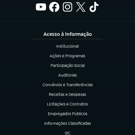
Acesso à Informação
Institucional
(abre em nova aba)
Ações e Programas
(abre em nova aba)
Participação Social
(abre em nova aba)
Auditorias
(abre em nova aba)
Convênios e Transferências
(abre em nova aba)
Receitas e Despesas
(abre em nova aba)
Licitações e Contratos
(abre em nova aba)
Empregados Públicos
(abre em nova aba)
Informações Classificadas
(abre em nova aba)
SIC
(abre em nova aba)