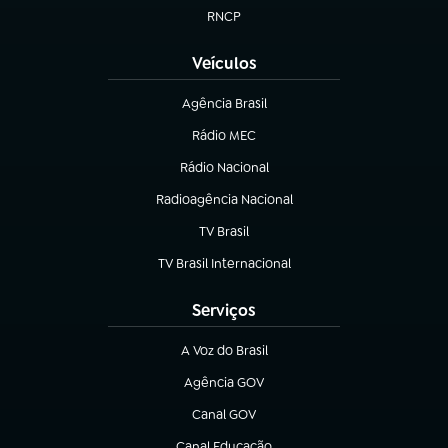
RNCP
(abre em nova aba)
Veículos
Agência Brasil
(abre em nova aba)
Rádio MEC
(abre em nova aba)
Rádio Nacional
Radioagência Nacional
(abre em nova aba)
TV Brasil
(abre em nova aba)
TV Brasil Internacional
(abre em nova aba)
Serviços
A Voz do Brasil
(abre em nova aba)
Agência GOV
(abre em nova aba)
Canal GOV
(abre em nova aba)
Canal Educação