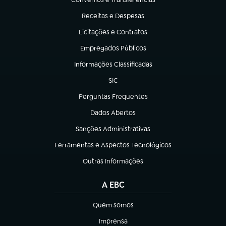
(abre em nova aba)
Receitas e Despesas
(abre em nova aba)
Licitações e Contratos
(abre em nova aba)
Empregados Públicos
(abre em nova aba)
Informações Classificadas
(abre em nova aba)
SIC
(abre em nova aba)
Perguntas Frequentes
(abre em nova aba)
Dados Abertos
(abre em nova aba)
Sanções Administrativas
(abre em nova aba)
Ferramentas e Aspectos Tecnológicos
(abre em nova aba)
Outras Informações
(abre em nova aba)
A EBC
Quem somos
(abre em nova aba)
Imprensa
(abre em nova aba)