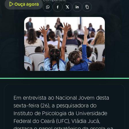
Ouça agora
03
PROGRAMAÇÃO
04
PROGRAMAS
05
PODCASTS
06
VIDEOCASTS
07
ÚLTIMAS
Em entrevista ao Nacional Jovem desta
sexta-feira (26), a pesquisadora do
08
FESTIVAL DE MÚSICA
Instituto de Psicologia da Universidade
Federal do Ceará (UFC), Vládia Jucá,
ACOMPANHE A RÁDIO NACIONAL
destaca o papel estratégico da escola na