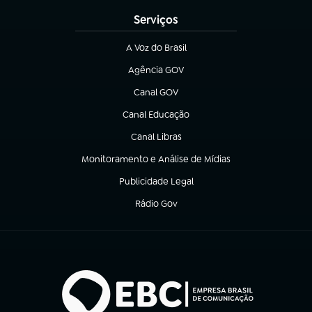
Serviços
A Voz do Brasil
(abre em nova aba)
Agência GOV
(abre em nova aba)
Canal GOV
(abre em nova aba)
Canal Educação
(abre em nova aba)
Canal Libras
(abre em nova aba)
Monitoramento e Análise de Mídias
(abre em nova aba)
Publicidade Legal
(abre em nova aba)
Rádio Gov
(abre em nova aba)