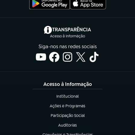
(abre em nova aba)
TRANSPARÊNCIA
Acesso à Informação
Siga-nos nas redes sociais
Acesso à Informação
Institucional
(abre em nova aba)
Ações e Programas
(abre em nova aba)
Participação Social
(abre em nova aba)
Auditorias
(abre em nova aba)
Convênios e Transferências