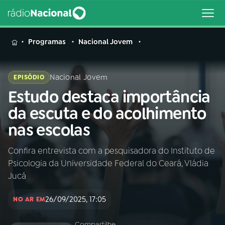
MENU
Programas
Nacional Jovem
Nacional Jovem
EPISÓDIO
Estudo destaca importância
Buscar
na
da escuta e do acolhimento
Rádio
Buscar
nas escolas
Nacional
Confira entrevista com a pesquisadora do Instituto de
AO VIVO
Psicologia da Universidade Federal do Ceará, Vládia
Jucá
01
INÍCIO
26/09/2025, 17:05
NO AR EM
02
A RÁDIO
Compartilhe