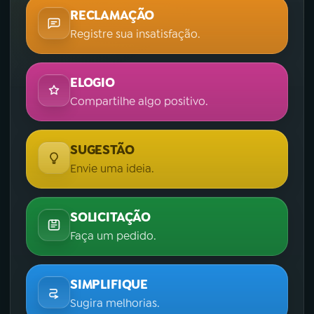
RECLAMAÇÃO
Registre sua insatisfação.
ELOGIO
Compartilhe algo positivo.
SUGESTÃO
Envie uma ideia.
SOLICITAÇÃO
Faça um pedido.
SIMPLIFIQUE
Sugira melhorias.