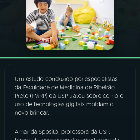
03
PROGRAMAÇÃO
04
PROGRAMAS
05
PODCASTS
06
VIDEOCASTS
Um estudo conduzido por especialistas
da Faculdade de Medicina de Ribeirão
Preto (FMRP) da USP tratou sobre como o
07
ÚLTIMAS
uso de tecnologias gigitais moldam o
novo brincar.
08
FESTIVAL DE MÚSICA
Amanda Sposito, professora da USP,
ACOMPANHE A RÁDIO NACIONAL