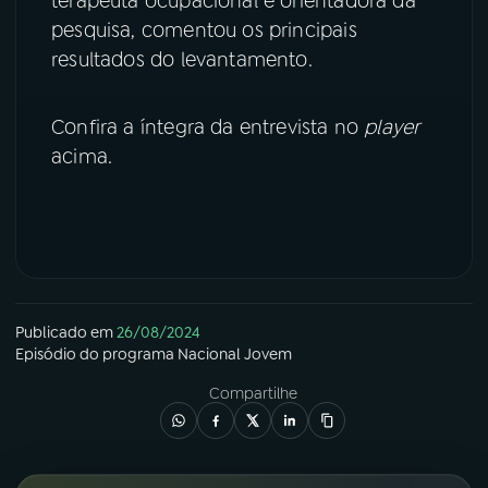
terapeuta ocupacional e orientadora da
pesquisa, comentou os principais
YouTube
Facebook
resultados do levantamento.
Instagram
X
Confira a íntegra da entrevista no
player
TikTok
acima.
Publicado em
26/08/2024
Episódio
do programa
Nacional Jovem
Compartilhe