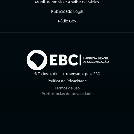
Monitoramento e Análise de Mídias
(abre em nova aba)
Publicidade Legal
(abre em nova aba)
Rádio Gov
(abre em nova aba)
© Todos os direitos reservados pela EBC
Política de Privacidade
(abre em nova aba)
Termos de uso
(abre em nova aba)
Preferências de privacidade