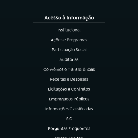
Acesso à Informação
Institucional
(abre em nova aba)
Ações e Programas
(abre em nova aba)
Participação Social
(abre em nova aba)
Auditorias
(abre em nova aba)
Convênios e Transferências
(abre em nova aba)
Receitas e Despesas
(abre em nova aba)
Licitações e Contratos
(abre em nova aba)
Empregados Públicos
(abre em nova aba)
Informações Classificadas
(abre em nova aba)
SIC
(abre em nova aba)
Perguntas Frequentes
(abre em nova aba)