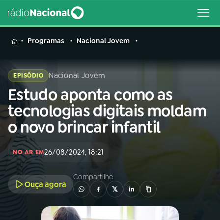
MENU
Programas
Nacional Jovem
Nacional Jovem
EPISÓDIO
Estudo aponta como as
Buscar
na
tecnologias digitais moldam
Rádio
Buscar
o novo brincar infantil
Nacional
AO VIVO
26/08/2024, 18:21
NO AR EM
Compartilhe
01
INÍCIO
Ouça agora
02
A RÁDIO