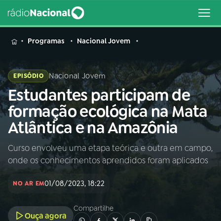
MENU
Programas
Nacional Jovem
Nacional Jovem
EPISÓDIO
Estudantes participam de
Buscar
na
formação ecológica na Mata
Rádio
Buscar
Atlântica e na Amazônia
Nacional
Curso envolveu uma etapa teórica e outra em campo,
AO VIVO
onde os conhecimentos aprendidos foram aplicados
01
INÍCIO
01/08/2023, 18:22
NO AR EM
Compartilhe
02
A RÁDIO
Ouça agora