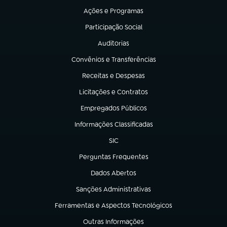
Ações e Programas
(abre em nova aba)
Participação Social
(abre em nova aba)
Auditorias
(abre em nova aba)
Convênios e Transferências
(abre em nova aba)
Receitas e Despesas
(abre em nova aba)
Licitações e Contratos
(abre em nova aba)
Empregados Públicos
(abre em nova aba)
Informações Classificadas
(abre em nova aba)
SIC
(abre em nova aba)
Perguntas Frequentes
(abre em nova aba)
Dados Abertos
(abre em nova aba)
Sanções Administrativas
(abre em nova aba)
Ferramentas e Aspectos Tecnológicos
(abre em nova aba)
Outras Informações
(abre em nova aba)