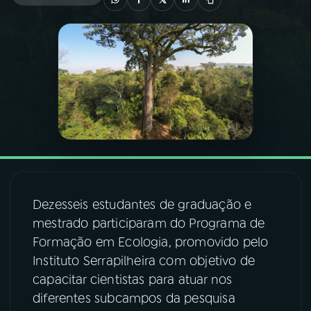
03
PROGRAMAÇÃO
04
PROGRAMAS
05
PODCASTS
06
VIDEOCASTS
Dezesseis estudantes de graduação e
07
ÚLTIMAS
mestrado participaram do Programa de
Formação em Ecologia, promovido pelo
Instituto Serrapilheira com objetivo de
08
FESTIVAL DE MÚSICA
capacitar cientistas para atuar nos
diferentes subcampos da pesquisa
ACOMPANHE A RÁDIO NACIONAL