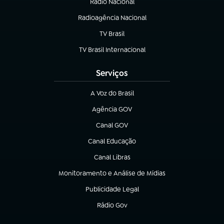
Rádio Nacional
Radioagência Nacional
(abre em nova aba)
TV Brasil
(abre em nova aba)
TV Brasil Internacional
(abre em nova aba)
Serviços
A Voz do Brasil
(abre em nova aba)
Agência GOV
(abre em nova aba)
Canal GOV
(abre em nova aba)
Canal Educação
(abre em nova aba)
Canal Libras
(abre em nova aba)
Monitoramento e Análise de Mídias
(abre em nova aba)
Publicidade Legal
(abre em nova aba)
Rádio Gov
(abre em nova aba)