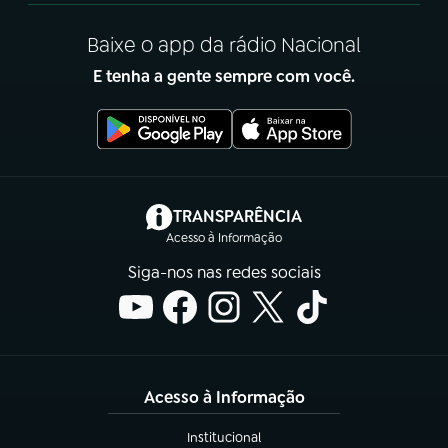
Baixe o app da rádio Nacional
E tenha a gente sempre com você.
(abre em nova aba)
TRANSPARÊNCIA
Acesso à Informação
Siga-nos nas redes sociais
Acesso à Informação
Institucional
(abre em nova aba)