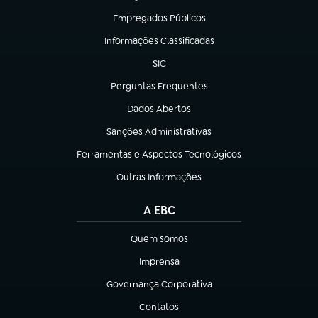
Empregados Públicos
(abre em nova aba)
Informações Classificadas
(abre em nova aba)
SIC
(abre em nova aba)
Perguntas Frequentes
(abre em nova aba)
Dados Abertos
(abre em nova aba)
Sanções Administrativas
(abre em nova aba)
Ferramentas e Aspectos Tecnológicos
(abre em nova aba)
Outras Informações
(abre em nova aba)
A EBC
Quem somos
(abre em nova aba)
Imprensa
(abre em nova aba)
Governança Corporativa
(abre em nova aba)
Contatos
(abre em nova aba)