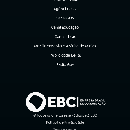
(abre em nova aba)
Agência GOV
(abre em nova aba)
Canal GOV
(abre em nova aba)
Canal Educação
(abre em nova aba)
Canal Libras
(abre em nova aba)
Monitoramento e Análise de Mídias
(abre em nova aba)
Publicidade Legal
(abre em nova aba)
Rádio Gov
(abre em nova aba)
© Todos os direitos reservados pela EBC
Política de Privacidade
(abre em nova aba)
Termos de uso