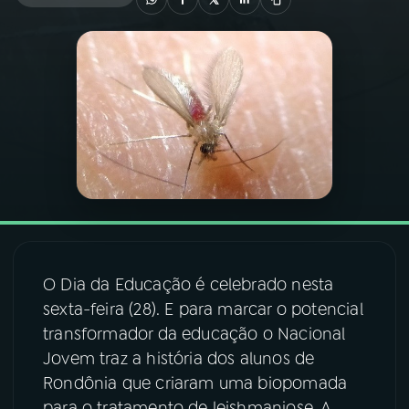
03
PROGRAMAÇÃO
04
PROGRAMAS
05
PODCASTS
06
VIDEOCASTS
O Dia da Educação é celebrado nesta
07
ÚLTIMAS
sexta-feira (28). E para marcar o potencial
transformador da educação o Nacional
08
FESTIVAL DE MÚSICA
Jovem traz a história dos alunos de
Rondônia que criaram uma biopomada
ACOMPANHE A RÁDIO NACIONAL
para o tratamento de leishmaniose. A