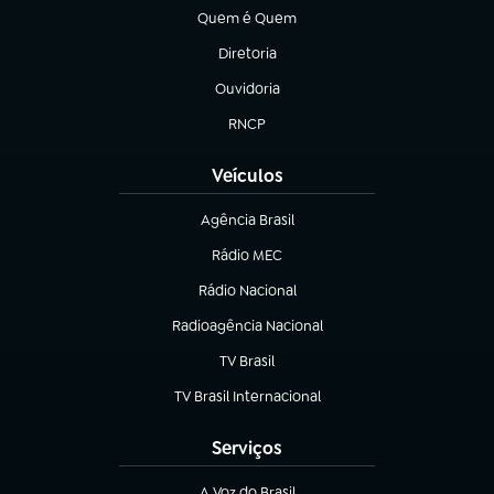
Quem é Quem
(abre em nova aba)
Diretoria
(abre em nova aba)
Ouvidoria
(abre em nova aba)
RNCP
(abre em nova aba)
Veículos
Agência Brasil
(abre em nova aba)
Rádio MEC
(abre em nova aba)
Rádio Nacional
Radioagência Nacional
(abre em nova aba)
TV Brasil
(abre em nova aba)
TV Brasil Internacional
(abre em nova aba)
Serviços
A Voz do Brasil