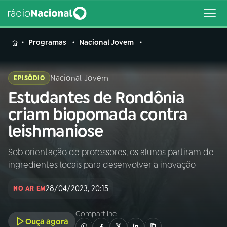
MENU
Programas
Nacional Jovem
Nacional Jovem
EPISÓDIO
Estudantes de Rondônia
Buscar
na
criam biopomada contra
Rádio
Buscar
leishmaniose
Nacional
Sob orientação de professores, os alunos partiram de
AO VIVO
ingredientes locais para desenvolver a inovação
01
INÍCIO
28/04/2023, 20:15
NO AR EM
Compartilhe
02
A RÁDIO
Ouça agora