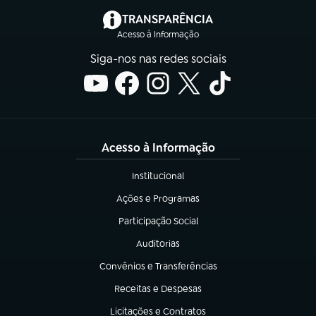
(abre em nova aba)
TRANSPARÊNCIA
Acesso à Informação
Siga-nos nas redes sociais
Acesso à Informação
Institucional
(abre em nova aba)
Ações e Programas
(abre em nova aba)
Participação Social
(abre em nova aba)
Auditorias
(abre em nova aba)
Convênios e Transferências
(abre em nova aba)
Receitas e Despesas
(abre em nova aba)
Licitações e Contratos
(abre em nova aba)