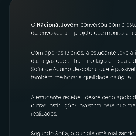
07
ÚLTIMAS
08
FESTIVAL DE MÚSICA
O
Nacional Jovem
conversou com a estuda
desenvolveu um projeto que monitora a 
ACOMPANHE A RÁDIO NACIONAL
Com apenas 13 anos, a estudante teve a 
YouTube
Facebook
das algas que tinham no lago em sua cida
Sofia de Aquino descobriu que é possível 
Instagram
X
também melhorar a qualidade da água.
TikTok
A estudante recebeu desde cedo apoio da
outras instituições investem para que m
realizados.
Segundo Sofia, o que ela está realizando