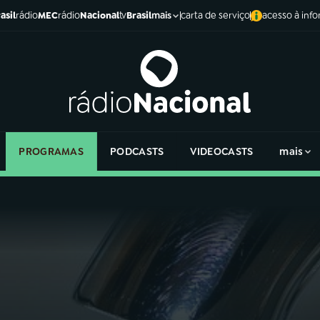
asil
rádio
MEC
rádio
Nacional
tv
Brasil
carta de serviço
acesso à inf
mais
PROGRAMAS
PODCASTS
VIDEOCASTS
mais