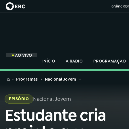
agência
Br
AO VIVO
INÍCIO
A RÁDIO
PROGRAMAÇÃO
MENU
Programas
Nacional Jovem
Buscar
na
Nacional Jovem
EPISÓDIO
Rádio
Buscar
Nacional
Estudante cria
Buscar
na
Rádio
AO VIVO