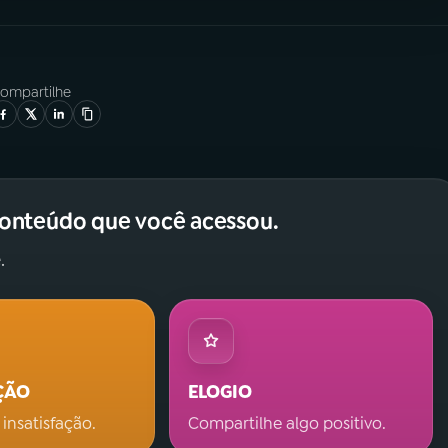
ompartilhe
conteúdo que você acessou.
.
ÇÃO
ELOGIO
 insatisfação.
Compartilhe algo positivo.