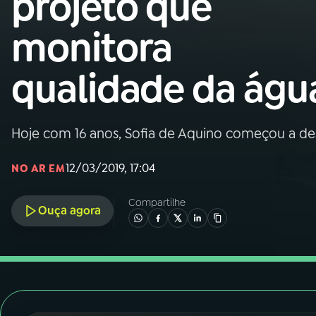
projeto que
Nacional
monitora
01
INÍCIO
qualidade da águ
02
A RÁDIO
Hoje com 16 anos, Sofia de Aquino começou a de
03
PROGRAMAÇÃO
12/03/2019, 17:04
NO AR EM
04
PROGRAMAS
Compartilhe
Ouça agora
05
PODCASTS
06
VIDEOCASTS