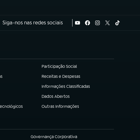
Siga-nos nas redes sociais
Participação Social
(abre em nova aba)
as
Receitas e Despesas
(abre em nova aba)
Informações Classificadas
(abre em nova aba)
Dados Abertos
(abre em nova aba)
Tecnológicos
Outras Informações
(abre em nova aba)
Governança Corporativa
(abre em nova aba)