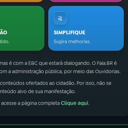
ÇÃO
SIMPLIFIQUE
dido.
Sugira melhorias.
 mas é com a EBC que estará dialogando. O Fala.BR é
m a administração pública, por meio das Ouvidorias.
 conteúdos ofertados ao cidadão. Por isso, não se
onteúdo alvo de sua manifestação.
Clique aqui
, acesse a página completa
.