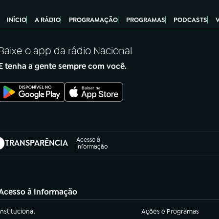
INÍCIO
A RÁDIO
PROGRAMAÇÃO
PROGRAMAS
PODCASTS
Baixe o app da rádio Nacional
E tenha a gente sempre com você.
Acesso à
TRANSPARÊNCIA
abre em nova aba)
Informação
Acesso à Informação
Institucional
Ações e Programas
(abre em nova aba)
(abre em nova aba)