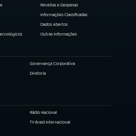
as
Receitas e Despesas
(abre em nova aba)
Informações Classificadas
(abre em nova aba)
Dados Abertos
(abre em nova aba)
Tecnológicos
Outras Informações
(abre em nova aba)
Governança Corporativa
(abre em nova aba)
Diretoria
(abre em nova aba)
Rádio Nacional
TV Brasil Internacional
(abre em nova aba)