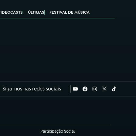
VIDEOCASTS
ÚLTIMAS
FESTIVAL DE MÚSICA
Siga-nos nas redes sociais
Participação Social
(abre em nova aba)