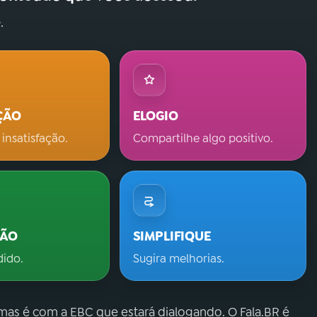
.
ÇÃO
ELOGIO
 insatisfação.
Compartilhe algo positivo.
ÇÃO
SIMPLIFIQUE
dido.
Sugira melhorias.
 mas é com a EBC que estará dialogando. O Fala.BR é