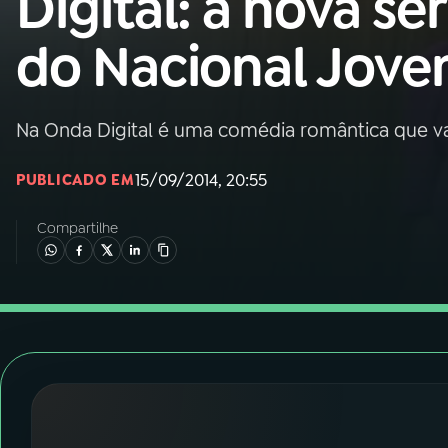
Digital: a nova sér
Nacional
do Nacional Jov
01
INÍCIO
02
A RÁDIO
Na Onda Digital é uma comédia romântica que vai 
15/09/2014, 20:55
PUBLICADO EM
03
PROGRAMAÇÃO
Compartilhe
04
PROGRAMAS
05
PODCASTS
06
VIDEOCASTS