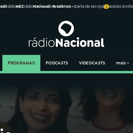
asil
rádio
MEC
rádio
Nacional
tv
Brasil
carta de serviço
acesso à inf
mais
PROGRAMAS
PODCASTS
VIDEOCASTS
mais