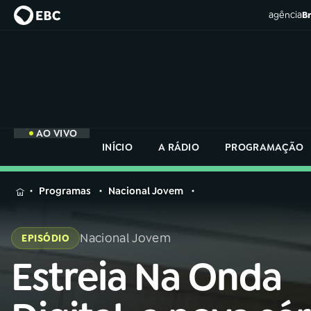
agência
Br
AO VIVO
INÍCIO
A RÁDIO
PROGRAMAÇÃO
MENU
Programas
Nacional Jovem
Buscar
na
Nacional Jovem
EPISÓDIO
Rádio
Buscar
Nacional
Estreia Na Onda
Buscar
na
Rádio
AO VIVO