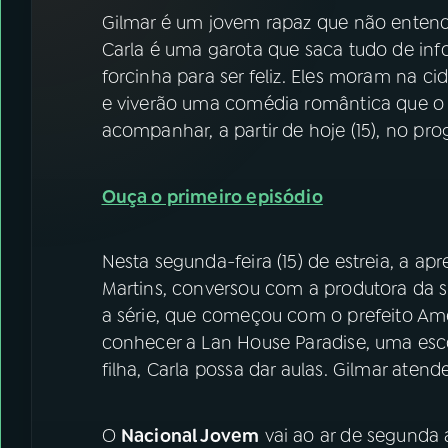
07
ÚLTIMAS
Gilmar é um jovem rapaz que não entende
Carla é uma garota que saca tudo de inf
08
FESTIVAL DE MÚSICA
forcinha para ser feliz. Eles moram na ci
e viverão uma comédia romântica que o
acompanhar, a partir de hoje (15), no p
ACOMPANHE A RÁDIO NACIONAL
YouTube
Facebook
Ouça o primeiro episódio
Instagram
X
Nesta segunda-feira (15) de estreia, a a
TikTok
Martins, conversou com a produtora da s
a série, que começou com o prefeito A
conhecer a Lan House Paradise, uma escol
filha, Carla possa dar aulas. Gilmar aten
O
Nacional Jovem
vai ao ar de segunda a