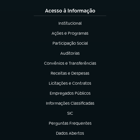
Acesso à Informação
Institucional
(abre em nova aba)
Ações e Programas
(abre em nova aba)
Participação Social
(abre em nova aba)
Auditorias
(abre em nova aba)
Convênios e Transferências
(abre em nova aba)
Receitas e Despesas
(abre em nova aba)
Licitações e Contratos
(abre em nova aba)
Empregados Públicos
(abre em nova aba)
Informações Classificadas
(abre em nova aba)
SIC
(abre em nova aba)
Perguntas Frequentes
(abre em nova aba)
Dados Abertos
(abre em nova aba)