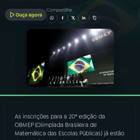
Compartilhe
Ouça agora
03
PROGRAMAÇÃO
04
PROGRAMAS
05
PODCASTS
06
VIDEOCASTS
07
ÚLTIMAS
As inscrições para a 20ª edição da
08
FESTIVAL DE MÚSICA
OBMEP (Olimpíada Brasileira de
Matemática das Escolas Públicas) já estão
ACOMPANHE A RÁDIO NACIONAL