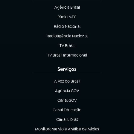
Agência Brasil
(abre em nova aba)
Rádio MEC
(abre em nova aba)
Rádio Nacional
Radioagência Nacional
(abre em nova aba)
TV Brasil
(abre em nova aba)
TV Brasil Internacional
(abre em nova aba)
Serviços
A Voz do Brasil
(abre em nova aba)
Agência GOV
(abre em nova aba)
Canal GOV
(abre em nova aba)
Canal Educação
(abre em nova aba)
Canal Libras
(abre em nova aba)
Monitoramento e Análise de Mídias
(abre em nova aba)