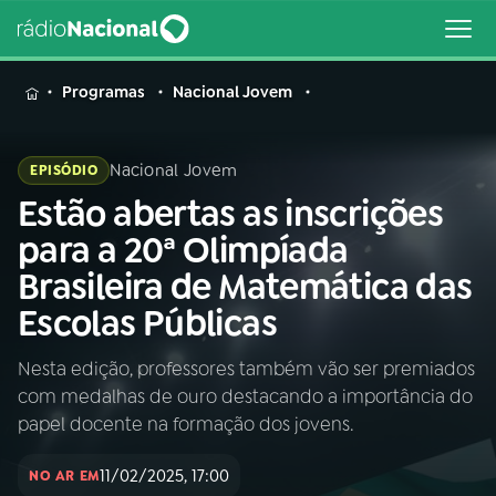
MENU
Programas
Nacional Jovem
Nacional Jovem
EPISÓDIO
Estão abertas as inscrições
Buscar
na
para a 20ª Olimpíada
Rádio
Buscar
Brasileira de Matemática das
Nacional
Escolas Públicas
AO VIVO
Nesta edição, professores também vão ser premiados
com medalhas de ouro destacando a importância do
01
INÍCIO
papel docente na formação dos jovens.
11/02/2025, 17:00
02
A RÁDIO
NO AR EM