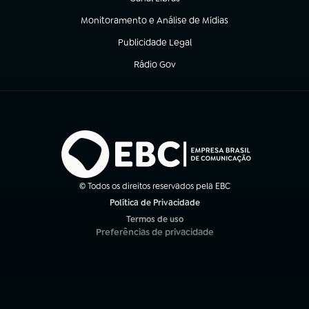
(abre em nova aba)
Monitoramento e Análise de Mídias
(abre em nova aba)
Publicidade Legal
(abre em nova aba)
Rádio Gov
(abre em nova aba)
© Todos os direitos reservados pela EBC
Política de Privacidade
(abre em nova aba)
Termos de uso
(abre em nova aba)
Preferências de privacidade