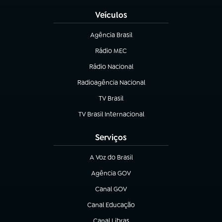
Veículos
Agência Brasil
(abre em nova aba)
Rádio MEC
(abre em nova aba)
Rádio Nacional
Radioagência Nacional
(abre em nova aba)
TV Brasil
(abre em nova aba)
TV Brasil Internacional
(abre em nova aba)
Serviços
A Voz do Brasil
(abre em nova aba)
Agência GOV
(abre em nova aba)
Canal GOV
(abre em nova aba)
Canal Educação
(abre em nova aba)
Canal Libras