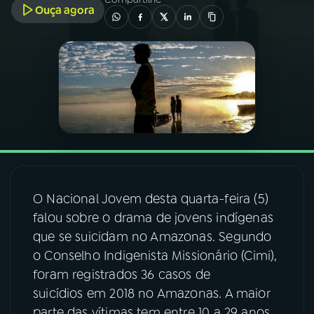
Ouça agora
03
PROGRAMAÇÃO
04
PROGRAMAS
05
PODCASTS
06
VIDEOCASTS
O Nacional Jovem desta quarta-feira (5)
falou sobre o drama de jovens indígenas
07
ÚLTIMAS
que se suicidam no Amazonas. Segundo
o Conselho Indigenista Missionário (Cimi),
08
FESTIVAL DE MÚSICA
foram registrados 36 casos de
suicídios em 2018 no Amazonas. A maior
ACOMPANHE A RÁDIO NACIONAL
parte das vítimas tem entre 10 a 29 anos,