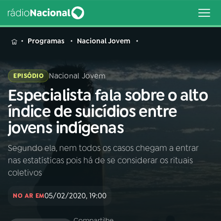
MENU
Programas
Nacional Jovem
Nacional Jovem
EPISÓDIO
Especialista fala sobre o alto
Buscar
na
índice de suicídios entre
Rádio
Buscar
jovens indígenas
Nacional
Segundo ela, nem todos os casos chegam a entrar
AO VIVO
nas estatísticas pois há de se considerar os rituais
coletivos
01
INÍCIO
05/02/2020, 19:00
NO AR EM
02
A RÁDIO
Compartilhe