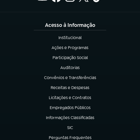
Acesso à Informação
Institucional
(abre em nova aba)
Ações e Programas
(abre em nova aba)
Participação Social
(abre em nova aba)
Auditorias
(abre em nova aba)
Convênios e Transferências
(abre em nova aba)
Receitas e Despesas
(abre em nova aba)
Licitações e Contratos
(abre em nova aba)
Empregados Públicos
(abre em nova aba)
Informações Classificadas
(abre em nova aba)
SIC
(abre em nova aba)
Perguntas Frequentes
(abre em nova aba)