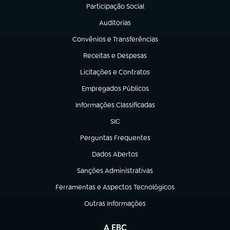
Participação Social
(abre em nova aba)
Auditorias
(abre em nova aba)
Convênios e Transferências
(abre em nova aba)
Receitas e Despesas
(abre em nova aba)
Licitações e Contratos
(abre em nova aba)
Empregados Públicos
(abre em nova aba)
Informações Classificadas
(abre em nova aba)
SIC
(abre em nova aba)
Perguntas Frequentes
(abre em nova aba)
Dados Abertos
(abre em nova aba)
Sanções Administrativas
(abre em nova aba)
Ferramentas e Aspectos Tecnológicos
(abre em nova aba)
Outras Informações
(abre em nova aba)
A EBC