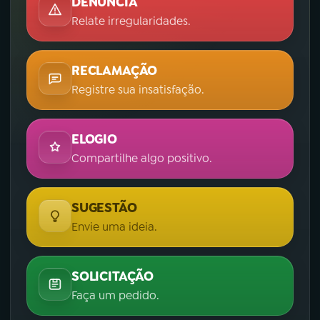
DENÚNCIA
Relate irregularidades.
RECLAMAÇÃO
Registre sua insatisfação.
ELOGIO
Compartilhe algo positivo.
SUGESTÃO
Envie uma ideia.
SOLICITAÇÃO
Faça um pedido.