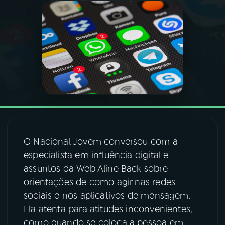
03
PROGRAMAÇÃO
04
PROGRAMAS
05
PODCASTS
06
VIDEOCASTS
O Nacional Jovem conversou com a
especialista em influência digital e
07
ÚLTIMAS
assuntos da Web Aline Back sobre
orientações de como agir nas redes
08
FESTIVAL DE MÚSICA
sociais e nos aplicativos de mensagem.
Ela atenta para atitudes inconvenientes,
como quando se coloca a pessoa em
ACOMPANHE A RÁDIO NACIONAL