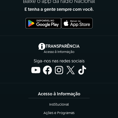
Baixe o app da rádio Nacional
E tenha a gente sempre com você.
(abre em nova aba)
TRANSPARÊNCIA
Acesso à Informação
Siga-nos nas redes sociais
Acesso à Informação
Institucional
(abre em nova aba)
Ações e Programas
(abre em nova aba)