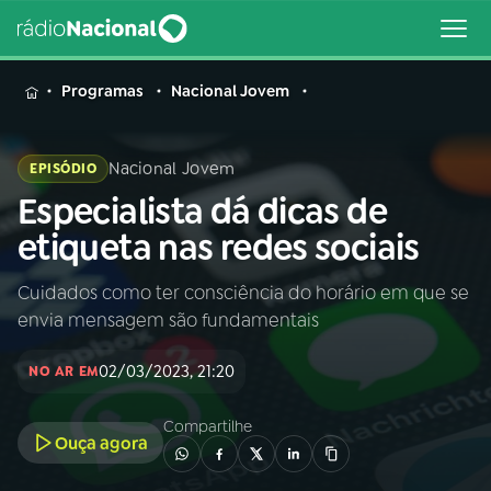
MENU
Programas
Nacional Jovem
Nacional Jovem
EPISÓDIO
Especialista dá dicas de
Buscar
na
etiqueta nas redes sociais
Rádio
Buscar
Nacional
Cuidados como ter consciência do horário em que se
envia mensagem são fundamentais
AO VIVO
02/03/2023, 21:20
NO AR EM
01
INÍCIO
Compartilhe
Ouça agora
02
A RÁDIO