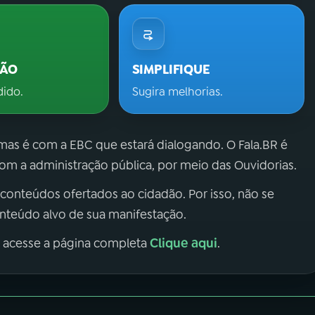
ÇÃO
SIMPLIFIQUE
dido.
Sugira melhorias.
 mas é com a EBC que estará dialogando. O Fala.BR é
m a administração pública, por meio das Ouvidorias.
 conteúdos ofertados ao cidadão. Por isso, não se
onteúdo alvo de sua manifestação.
Clique aqui
, acesse a página completa
.