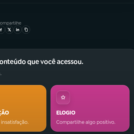
ompartilhe
conteúdo que você acessou.
.
ÇÃO
ELOGIO
 insatisfação.
Compartilhe algo positivo.