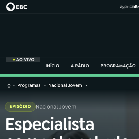
agência
Br
AO VIVO
INÍCIO
A RÁDIO
PROGRAMAÇÃO
MENU
Programas
Nacional Jovem
Buscar
na
Nacional Jovem
EPISÓDIO
Rádio
Buscar
Nacional
Especialista
Buscar
na
Rádio
AO VIVO