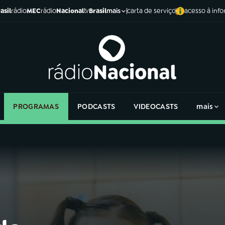
asil
rádio
MEC
rádio
Nacional
tv
Brasil
carta de serviço
acesso à inf
mais
PROGRAMAS
PODCASTS
VIDEOCASTS
mais