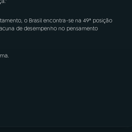
a."
ntamento, o Brasil encontra-se na 49ª posição
e lacuna de desempenho no pensamento
ima.