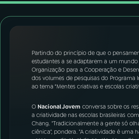
07
ÚLTIMAS
08
FESTIVAL DE MÚSICA
ACOMPANHE A RÁDIO NACIONAL
Partindo do princípio de que o pensamen
YouTube
Facebook
estudantes a se adaptarem a um mundo 
Organização para a Cooperação e Dese
Instagram
X
dos volumes de pesquisas do Programa In
ao tema “Mentes criativas e escolas criati
TikTok
O
Nacional Jovem
conversa sobre os res
a criatividade nas escolas brasileiras co
Chang. "Tradicionalmente a gente só olha
ciênica", pondera. "A criatividade é uma 