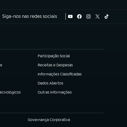
Siga-nos nas redes sociais
Participação Social
(abre em nova aba)
as
Receitas e Despesas
(abre em nova aba)
Informações Classificadas
(abre em nova aba)
Dados Abertos
(abre em nova aba)
Tecnológicos
Outras Informações
(abre em nova aba)
Governança Corporativa
(abre em nova aba)