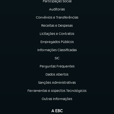
Participação Social
(abre em nova aba)
Auditorias
(abre em nova aba)
Convênios e Transferências
(abre em nova aba)
Receitas e Despesas
(abre em nova aba)
Licitações e Contratos
(abre em nova aba)
Empregados Públicos
(abre em nova aba)
Informações Classificadas
(abre em nova aba)
SIC
(abre em nova aba)
Perguntas Frequentes
(abre em nova aba)
Dados Abertos
(abre em nova aba)
Sanções Administrativas
(abre em nova aba)
Ferramentas e Aspectos Tecnológicos
(abre em nova aba)
Outras Informações
(abre em nova aba)
A EBC