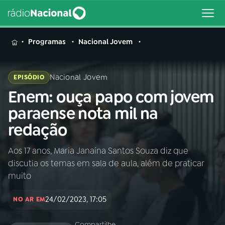
MENU
Programas
Nacional Jovem
Nacional Jovem
EPISÓDIO
Enem: ouça papo com jovem
Buscar
na
paraense nota mil na
Rádio
Buscar
redação
Nacional
Aos 17 anos, Maria Janaína Santos Souza diz que
AO VIVO
discutia os temas em sala de aula, além de praticar
muito
01
INÍCIO
24/02/2023, 17:05
NO AR EM
02
A RÁDIO
Compartilhe