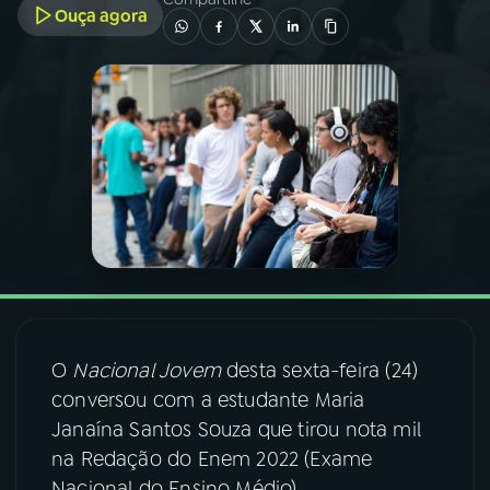
Ouça agora
03
PROGRAMAÇÃO
04
PROGRAMAS
05
PODCASTS
06
VIDEOCASTS
07
ÚLTIMAS
O
Nacional Jovem
desta sexta-feira (24)
conversou com a estudante Maria
08
FESTIVAL DE MÚSICA
Janaína Santos Souza que tirou nota mil
na Redação do Enem 2022 (Exame
ACOMPANHE A RÁDIO NACIONAL
Nacional do Ensino Médio).