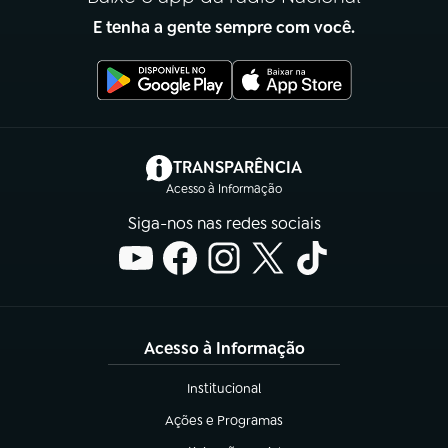
E tenha a gente sempre com você.
(abre em nova aba)
TRANSPARÊNCIA
Acesso à Informação
Siga-nos nas redes sociais
Acesso à Informação
Institucional
(abre em nova aba)
Ações e Programas
(abre em nova aba)