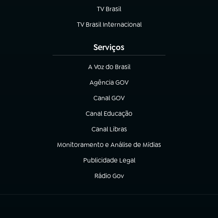
TV Brasil
(abre em nova aba)
TV Brasil Internacional
(abre em nova aba)
Serviços
A Voz do Brasil
(abre em nova aba)
Agência GOV
(abre em nova aba)
Canal GOV
(abre em nova aba)
Canal Educação
(abre em nova aba)
Canal Libras
(abre em nova aba)
Monitoramento e Análise de Mídias
(abre em nova aba)
Publicidade Legal
(abre em nova aba)
Rádio Gov
(abre em nova aba)