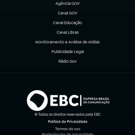
Agência GOV
(abre em nova aba)
Canal GOV
(abre em nova aba)
Canal Educação
(abre em nova aba)
Canal Libras
(abre em nova aba)
Monitoramento e Análise de Mídias
(abre em nova aba)
Publicidade Legal
(abre em nova aba)
Rádio Gov
(abre em nova aba)
© Todos os direitos reservados pela EBC
Política de Privacidade
(abre em nova aba)
Termos de uso
(abre em nova aba)
Preferências de privacidade