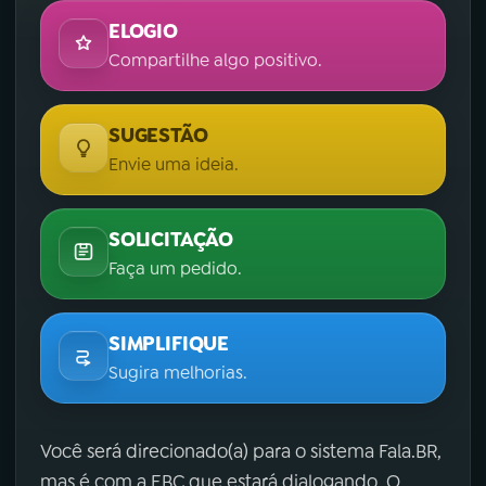
ELOGIO
Compartilhe algo positivo.
SUGESTÃO
Envie uma ideia.
SOLICITAÇÃO
Faça um pedido.
SIMPLIFIQUE
Sugira melhorias.
Você será direcionado(a) para o sistema Fala.BR,
mas é com a EBC que estará dialogando. O