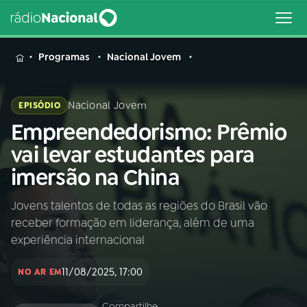
MENU
Programas
Nacional Jovem
Nacional Jovem
EPISÓDIO
Empreendedorismo: Prêmio
Buscar
na
vai levar estudantes para
Rádio
Buscar
imersão na China
Nacional
Jovens talentos de todas as regiões do Brasil vão
AO VIVO
receber formação em liderança, além de uma
experiência internacional
01
INÍCIO
11/08/2025, 17:00
NO AR EM
02
A RÁDIO
Compartilhe