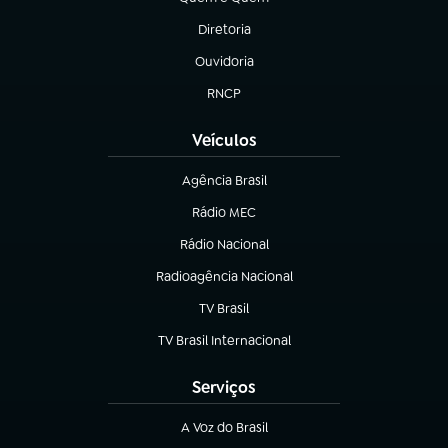
(abre em nova aba)
Diretoria
(abre em nova aba)
Ouvidoria
(abre em nova aba)
RNCP
(abre em nova aba)
Veículos
Agência Brasil
(abre em nova aba)
Rádio MEC
(abre em nova aba)
Rádio Nacional
Radioagência Nacional
(abre em nova aba)
TV Brasil
(abre em nova aba)
TV Brasil Internacional
(abre em nova aba)
Serviços
A Voz do Brasil
(abre em nova aba)