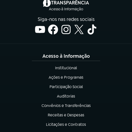
(abre em nova aba)
TRANSPARÊNCIA
Acesso à Informação
Siga-nos nas redes sociais
Acesso à Informação
Institucional
(abre em nova aba)
Ações e Programas
(abre em nova aba)
Participação Social
(abre em nova aba)
Auditorias
(abre em nova aba)
Convênios e Transferências
(abre em nova aba)
Receitas e Despesas
(abre em nova aba)
Licitações e Contratos
(abre em nova aba)