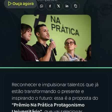
Ouça agora
03
PROGRAMAÇÃO
04
PROGRAMAS
05
PODCASTS
06
VIDEOCASTS
07
ÚLTIMAS
Reconhecer e impulsionar talentos que já
estão transformando o presente e
08
FESTIVAL DE MÚSICA
inspirando o futuro: essa é a proposta do
“Prêmio Na Prática Protagonismo
ACOMPANHE A RÁDIO NACIONAL
Universitário”
, que vai selecionar