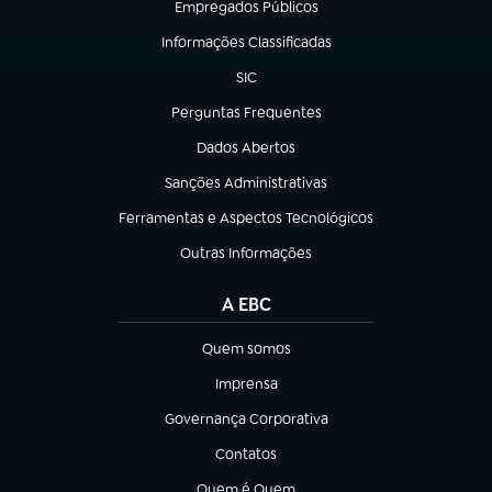
Empregados Públicos
(abre em nova aba)
Informações Classificadas
(abre em nova aba)
SIC
(abre em nova aba)
Perguntas Frequentes
(abre em nova aba)
Dados Abertos
(abre em nova aba)
Sanções Administrativas
(abre em nova aba)
Ferramentas e Aspectos Tecnológicos
(abre em nova aba)
Outras Informações
(abre em nova aba)
A EBC
Quem somos
(abre em nova aba)
Imprensa
(abre em nova aba)
Governança Corporativa
(abre em nova aba)
Contatos
(abre em nova aba)
Quem é Quem