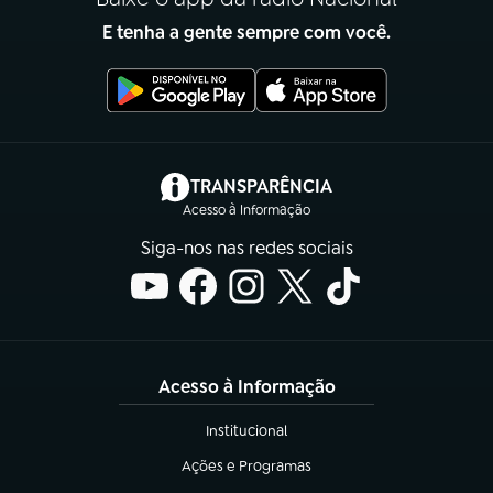
E tenha a gente sempre com você.
(abre em nova aba)
TRANSPARÊNCIA
Acesso à Informação
Siga-nos nas redes sociais
Acesso à Informação
Institucional
(abre em nova aba)
Ações e Programas
(abre em nova aba)