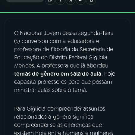
03
PROGRAMAÇÃO
O Nacional Jovem dessa segunda-feira
04
PROGRAMAS
(6) conversou com a educadora e
professora de filosofia da Secretaria de
05
PODCASTS
Educação do Distrito Federal Gigliola
Mendes. A professora que já abordou
temas de gênero em sala de aula
, hoje
06
VIDEOCASTS
capacita professores para que possam
ministrar aulas sobre o tema.
07
ÚLTIMAS
Para Gigliola compreender assuntos
08
FESTIVAL DE MÚSICA
relacionados a gênero significa
compreender se as diferenças que
existem hoje entre homens e mulheres
ACOMPANHE A RÁDIO NACIONAL