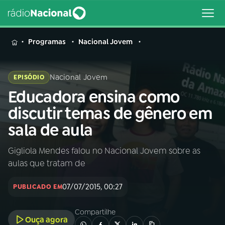
MENU
Programas
Nacional Jovem
Nacional Jovem
EPISÓDIO
Educadora ensina como
Buscar
na
discutir temas de gênero em
Rádio
Buscar
sala de aula
Nacional
Gigliola Mendes falou no Nacional Jovem sobre as
AO VIVO
aulas que tratam de
01
INÍCIO
07/07/2015, 00:27
PUBLICADO EM
Compartilhe
02
A RÁDIO
Ouça agora