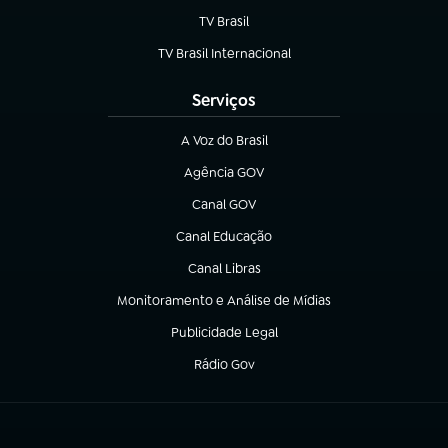
TV Brasil
(abre em nova aba)
TV Brasil Internacional
(abre em nova aba)
Serviços
A Voz do Brasil
(abre em nova aba)
Agência GOV
(abre em nova aba)
Canal GOV
(abre em nova aba)
Canal Educação
(abre em nova aba)
Canal Libras
(abre em nova aba)
Monitoramento e Análise de Mídias
(abre em nova aba)
Publicidade Legal
(abre em nova aba)
Rádio Gov
(abre em nova aba)