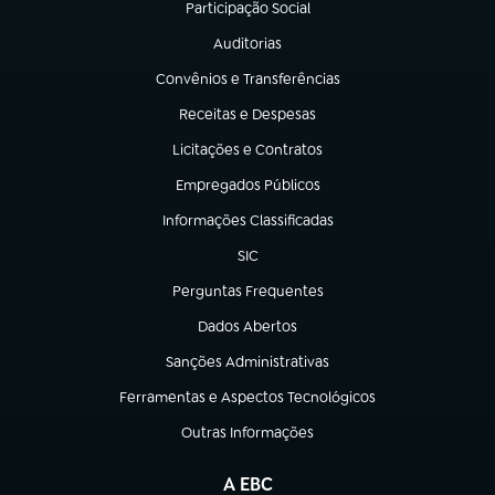
Participação Social
(abre em nova aba)
Auditorias
(abre em nova aba)
Convênios e Transferências
(abre em nova aba)
Receitas e Despesas
(abre em nova aba)
Licitações e Contratos
(abre em nova aba)
Empregados Públicos
(abre em nova aba)
Informações Classificadas
(abre em nova aba)
SIC
(abre em nova aba)
Perguntas Frequentes
(abre em nova aba)
Dados Abertos
(abre em nova aba)
Sanções Administrativas
(abre em nova aba)
Ferramentas e Aspectos Tecnológicos
(abre em nova aba)
Outras Informações
(abre em nova aba)
A EBC