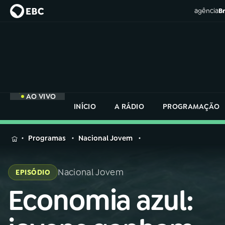
agência
Br
AO VIVO
INÍCIO
A RÁDIO
PROGRAMAÇÃO
MENU
Programas
Nacional Jovem
Buscar
na
Nacional Jovem
EPISÓDIO
Rádio
Buscar
Nacional
Economia azul:
Buscar
na
Rádio
AO VIVO