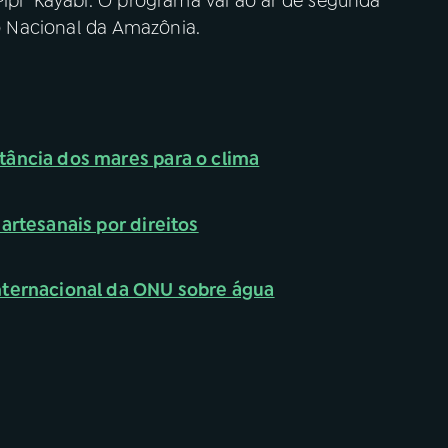
ipi” Kayabi. O programa vai ao ar de segunda
io Nacional da Amazônia.
tância dos mares para o clima
artesanais por direitos
nternacional da ONU sobre água