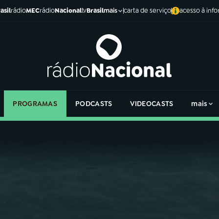
asil
rádio
MEC
rádio
Nacional
tv
Brasil
carta de serviço
acesso à inf
mais
PROGRAMAS
PODCASTS
VIDEOCASTS
mais