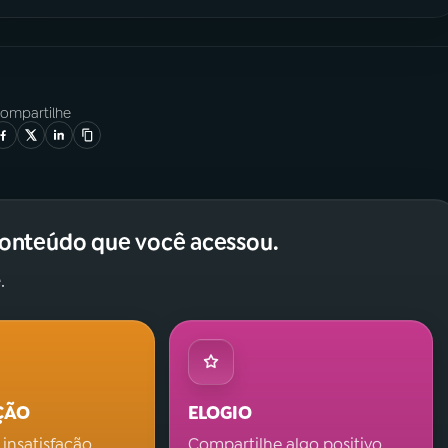
ompartilhe
conteúdo que você acessou.
.
ÇÃO
ELOGIO
 insatisfação.
Compartilhe algo positivo.