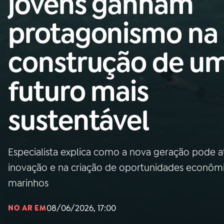
jovens ganham
Nacional
protagonismo na
01
INÍCIO
construção de u
02
A RÁDIO
futuro mais
03
PROGRAMAÇÃO
sustentável
04
PROGRAMAS
Especialista explica como a nova geração pode a
05
PODCASTS
inovação e na criação de oportunidades econômic
marinhos
06
VIDEOCASTS
08/06/2026, 17:00
NO AR EM