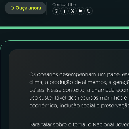
07
ÚLTIMAS
Compartilhe
Ouça agora
08
FESTIVAL DE MÚSICA
ACOMPANHE A RÁDIO NACIONAL
YouTube
Facebook
Instagram
X
Os oceanos desempenham um papel essenc
TikTok
clima, a produção de alimentos, a geraç
países. Nesse contexto, a chamada eco
uso sustentável dos recursos marinhos e
econômico, inclusão social e preservaçã
Para falar sobre o tema, o Nacional Jo