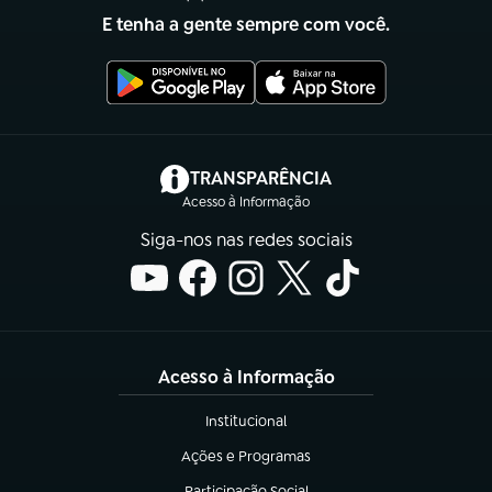
E tenha a gente sempre com você.
(abre em nova aba)
TRANSPARÊNCIA
Acesso à Informação
Siga-nos nas redes sociais
Acesso à Informação
Institucional
(abre em nova aba)
Ações e Programas
(abre em nova aba)
Participação Social