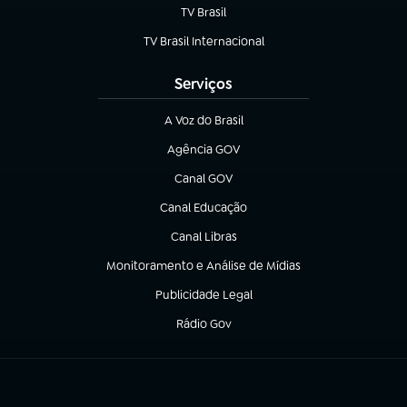
TV Brasil
(abre em nova aba)
TV Brasil Internacional
(abre em nova aba)
Serviços
A Voz do Brasil
(abre em nova aba)
Agência GOV
(abre em nova aba)
Canal GOV
(abre em nova aba)
Canal Educação
(abre em nova aba)
Canal Libras
(abre em nova aba)
Monitoramento e Análise de Mídias
(abre em nova aba)
Publicidade Legal
(abre em nova aba)
Rádio Gov
(abre em nova aba)