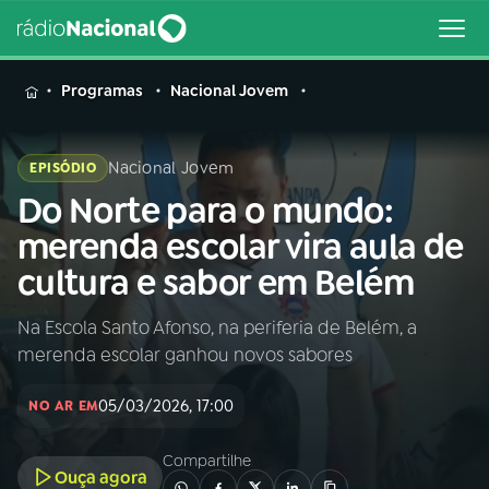
MENU
Programas
Nacional Jovem
Nacional Jovem
EPISÓDIO
Do Norte para o mundo:
Buscar
na
merenda escolar vira aula de
Rádio
Buscar
cultura e sabor em Belém
Nacional
Na Escola Santo Afonso, na periferia de Belém, a
AO VIVO
merenda escolar ganhou novos sabores
01
INÍCIO
05/03/2026, 17:00
NO AR EM
Compartilhe
02
A RÁDIO
Ouça agora