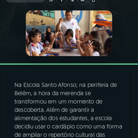
03
PROGRAMAÇÃO
04
PROGRAMAS
05
PODCASTS
06
VIDEOCASTS
Na Escola Santo Afonso, na periferia de
Belém, a hora da merenda se
07
ÚLTIMAS
transformou em um momento de
descoberta. Além de garantir a
08
FESTIVAL DE MÚSICA
alimentação dos estudantes, a escola
decidiu usar o cardápio como uma forma
de ampliar o repertório cultural das
ACOMPANHE A RÁDIO NACIONAL