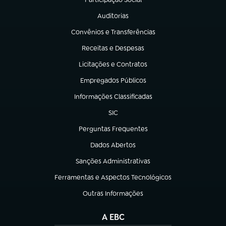
(abre em nova aba)
Auditorias
(abre em nova aba)
Convênios e Transferências
(abre em nova aba)
Receitas e Despesas
(abre em nova aba)
Licitações e Contratos
(abre em nova aba)
Empregados Públicos
(abre em nova aba)
Informações Classificadas
(abre em nova aba)
SIC
(abre em nova aba)
Perguntas Frequentes
(abre em nova aba)
Dados Abertos
(abre em nova aba)
Sanções Administrativas
(abre em nova aba)
Ferramentas e Aspectos Tecnológicos
(abre em nova aba)
Outras Informações
(abre em nova aba)
A EBC