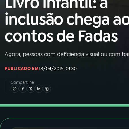
Livro Infantil: a
Nacional
inclusão chega a
01
INÍCIO
contos de Fadas
02
A RÁDIO
Agora, pessoas com deficiência visual ou com ba
03
PROGRAMAÇÃO
18/04/2015, 01:30
PUBLICADO EM
04
PROGRAMAS
Compartilhe
05
PODCASTS
06
VIDEOCASTS