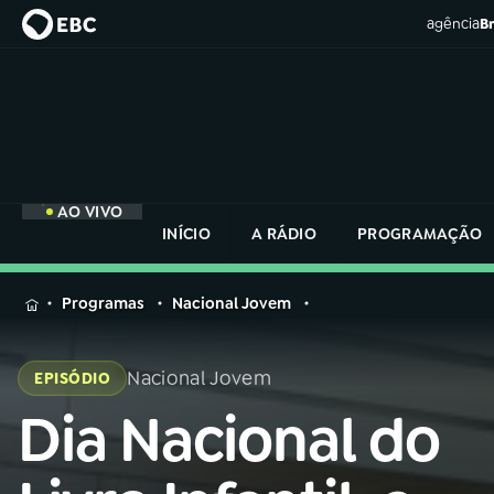
agência
Br
AO VIVO
INÍCIO
A RÁDIO
PROGRAMAÇÃO
MENU
Programas
Nacional Jovem
Buscar
na
Nacional Jovem
EPISÓDIO
Rádio
Buscar
Nacional
Dia Nacional do
Buscar
na
Rádio
AO VIVO