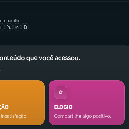
ompartilhe
conteúdo que você acessou.
.
ÇÃO
ELOGIO
 insatisfação.
Compartilhe algo positivo.