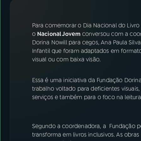
07
ÚLTIMAS
08
FESTIVAL DE MÚSICA
Para comemorar o Dia Nacional do Livro I
o
Nacional Jovem
conversou com a coor
Dorina Nowill para cegos, Ana Paula Silva.
ACOMPANHE A RÁDIO NACIONAL
Infantil que foram adaptados em formato
YouTube
Facebook
visual ou com baixa visão.
Instagram
X
Essa é uma iniciativa da Fundação Dorin
TikTok
trabalho voltado para deficientes visuais
serviços e também para o foco na leitura 
Segundo a coordenadora, a Fundação pega 
transforma em livros inclusivos. As obras