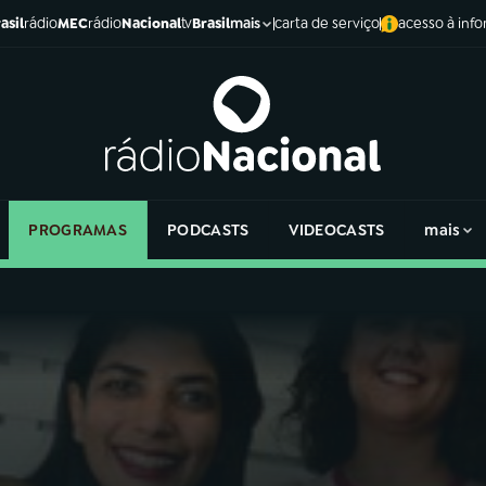
asil
rádio
MEC
rádio
Nacional
tv
Brasil
carta de serviço
acesso à inf
mais
PROGRAMAS
PODCASTS
VIDEOCASTS
mais