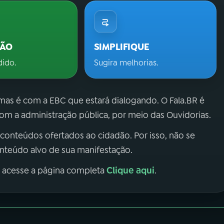
ÇÃO
SIMPLIFIQUE
dido.
Sugira melhorias.
 mas é com a EBC que estará dialogando. O Fala.BR é
m a administração pública, por meio das Ouvidorias.
 conteúdos ofertados ao cidadão. Por isso, não se
onteúdo alvo de sua manifestação.
Clique aqui
, acesse a página completa
.