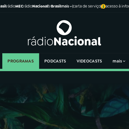
asil
rádio
MEC
rádio
Nacional
tv
Brasil
carta de serviço
acesso à inf
mais
PROGRAMAS
PODCASTS
VIDEOCASTS
mais