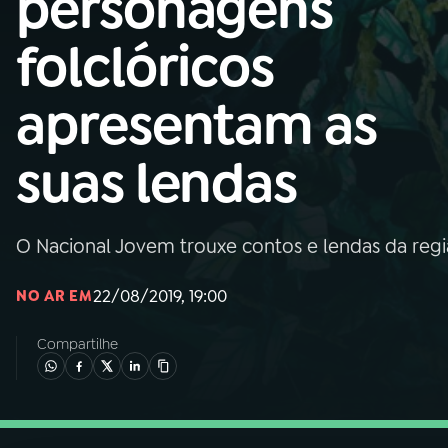
personagens
Nacional
folclóricos
01
INÍCIO
apresentam as
02
A RÁDIO
suas lendas
03
PROGRAMAÇÃO
O Nacional Jovem trouxe contos e lendas da regi
04
PROGRAMAS
22/08/2019, 19:00
NO AR EM
05
PODCASTS
Compartilhe
06
VIDEOCASTS