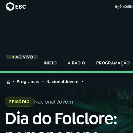
agência
Br
AO VIVO
INÍCIO
A RÁDIO
PROGRAMAÇÃO
MENU
Programas
Nacional Jovem
Buscar
na
Nacional Jovem
EPISÓDIO
Rádio
Buscar
Nacional
Dia do Folclore:
Buscar
na
Rádio
AO VIVO