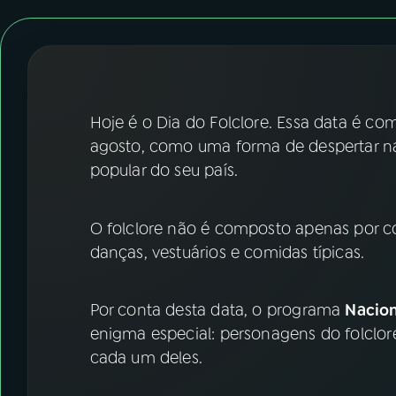
07
ÚLTIMAS
08
FESTIVAL DE MÚSICA
ACOMPANHE A RÁDIO NACIONAL
Hoje é o Dia do Folclore. Essa data é 
agosto, como uma forma de despertar na
YouTube
Facebook
popular do seu país.
Instagram
X
O folclore não é composto apenas por c
TikTok
danças, vestuários e comidas típicas.
Por conta desta data, o programa
Nacio
enigma especial: personagens do folclore
cada um deles.