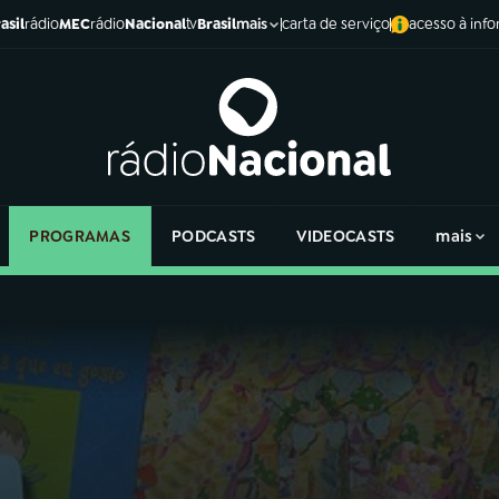
asil
rádio
MEC
rádio
Nacional
tv
Brasil
carta de serviço
acesso à inf
mais
PROGRAMAS
PODCASTS
VIDEOCASTS
mais