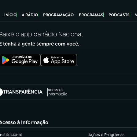
INÍCIO
A RÁDIO
PROGRAMAÇÃO
PROGRAMAS
PODCASTS
Baixe o app da rádio Nacional
E tenha a gente sempre com você.
Acesso à
TRANSPARÊNCIA
abre em nova aba)
Informação
Acesso à Informação
Institucional
Ações e Programas
(abre em nova aba)
(abre em nova aba)