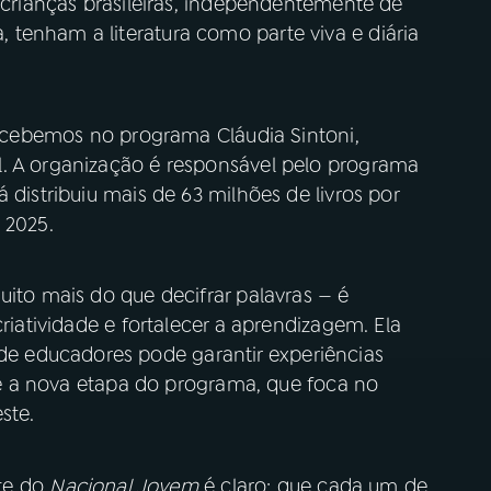
s crianças brasileiras, independentemente de
tenham a literatura como parte viva e diária
 recebemos no programa Cláudia Sintoni,
l. A organização é responsável pelo programa
 distribuiu mais de 63 milhões de livros por
 2025.
uito mais do que decifrar palavras — é
criatividade e fortalecer a aprendizagem. Ela
 educadores pode garantir experiências
bre a nova etapa do programa, que foca no
ste.
ite do
Nacional Jovem
é claro: que cada um de