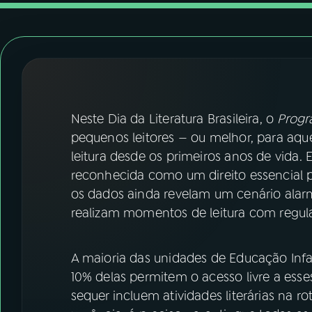
07
ÚLTIMAS
08
FESTIVAL DE MÚSICA
ACOMPANHE A RÁDIO NACIONAL
Neste Dia da Literatura Brasileira, o
Progr
YouTube
Facebook
pequenos leitores — ou melhor, para aqu
leitura desde os primeiros anos de vida. E
Instagram
X
reconhecida como um direito essencial p
os dados ainda revelam um cenário alar
TikTok
realizam momentos de leitura com regul
A maioria das unidades de Educação Infant
10% delas permitem o acesso livre a esses
sequer incluem atividades literárias na