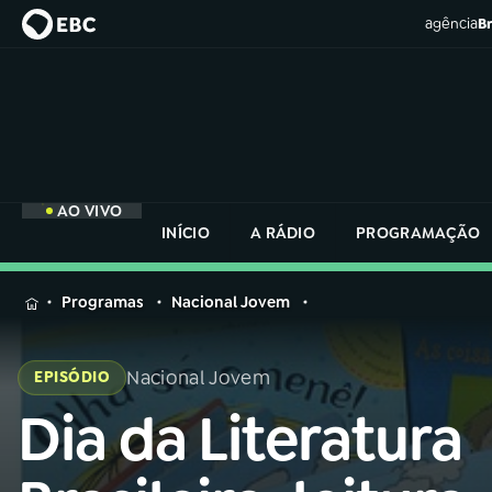
agência
Br
AO VIVO
INÍCIO
A RÁDIO
PROGRAMAÇÃO
MENU
Programas
Nacional Jovem
Buscar
na
Nacional Jovem
EPISÓDIO
Rádio
Buscar
Nacional
Dia da Literatura
Buscar
na
Rádio
AO VIVO