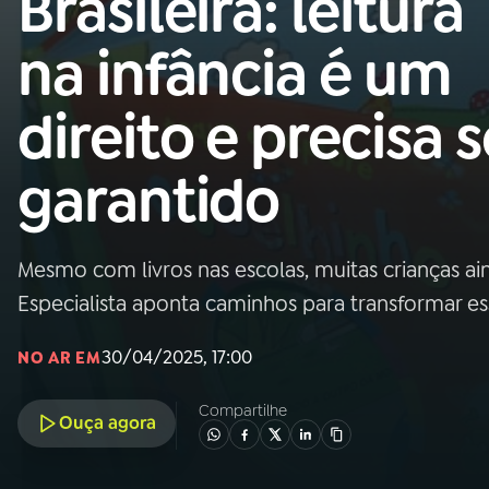
Brasileira: leitura
Nacional
na infância é um
01
INÍCIO
direito e precisa s
02
A RÁDIO
garantido
03
PROGRAMAÇÃO
Mesmo com livros nas escolas, muitas crianças ain
04
PROGRAMAS
Especialista aponta caminhos para transformar es
05
PODCASTS
30/04/2025, 17:00
NO AR EM
Compartilhe
Ouça agora
06
VIDEOCASTS