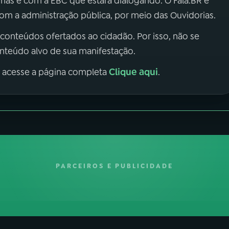
 mas é com a EBC que estará dialogando. O Fala.BR é
m a administração pública, por meio das Ouvidorias.
 conteúdos ofertados ao cidadão. Por isso, não se
onteúdo alvo de sua manifestação.
Clique aqui
, acesse a página completa
.
PARCEIROS E PUBLICIDADE