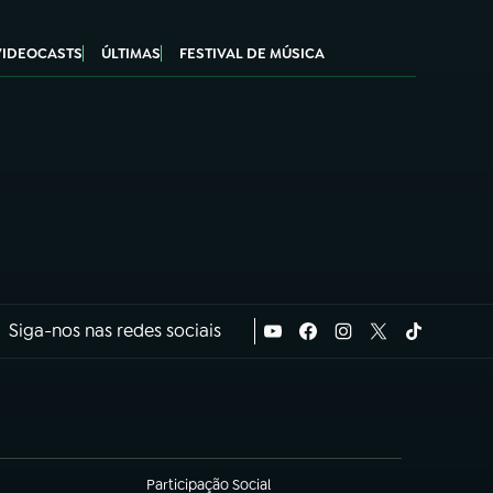
VIDEOCASTS
ÚLTIMAS
FESTIVAL DE MÚSICA
Siga-nos nas redes sociais
Participação Social
(abre em nova aba)