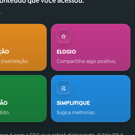
conteúdo que você acessou.
.
ÇÃO
ELOGIO
 insatisfação.
Compartilhe algo positivo.
ÇÃO
SIMPLIFIQUE
dido.
Sugira melhorias.