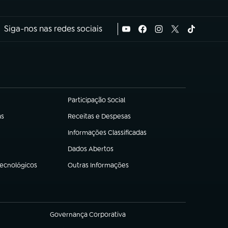
Siga-nos nas redes sociais
Participação Social
(abre em nova aba)
as
Receitas e Despesas
(abre em nova aba)
Informações Classificadas
(abre em nova aba)
Dados Abertos
(abre em nova aba)
Tecnológicos
Outras Informações
(abre em nova aba)
Governança Corporativa
(abre em nova aba)