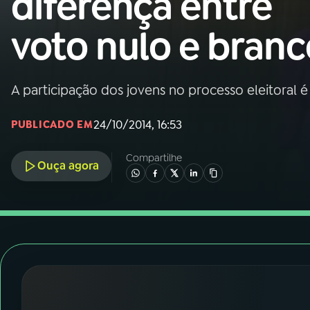
diferença entre
Nacional
voto nulo e branc
01
INÍCIO
02
A RÁDIO
A participação dos jovens no processo eleitoral 
24/10/2014, 16:53
PUBLICADO EM
03
PROGRAMAÇÃO
Compartilhe
Ouça agora
04
PROGRAMAS
05
PODCASTS
06
VIDEOCASTS