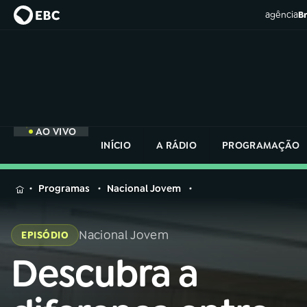
agência
Br
AO VIVO
INÍCIO
A RÁDIO
PROGRAMAÇÃO
MENU
Programas
Nacional Jovem
Buscar
na
Nacional Jovem
EPISÓDIO
Rádio
Buscar
Nacional
Descubra a
Buscar
na
Rádio
AO VIVO