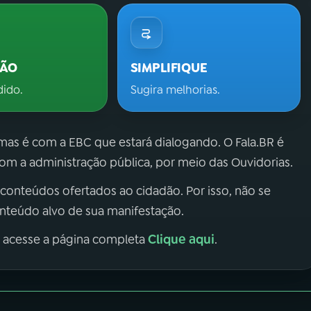
ÇÃO
SIMPLIFIQUE
dido.
Sugira melhorias.
 mas é com a EBC que estará dialogando. O Fala.BR é
m a administração pública, por meio das Ouvidorias.
 conteúdos ofertados ao cidadão. Por isso, não se
onteúdo alvo de sua manifestação.
Clique aqui
, acesse a página completa
.