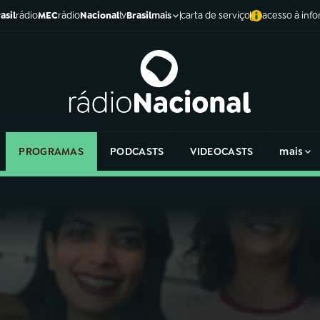
asil
rádio
MEC
rádio
Nacional
tv
Brasil
carta de serviço
acesso à inf
mais
PROGRAMAS
PODCASTS
VIDEOCASTS
mais