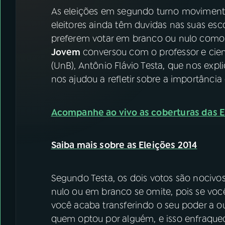
07
ÚLTIMAS
As eleições em segundo turno movimenta
eleitores ainda têm duvidas nas suas es
08
FESTIVAL DE MÚSICA
preferem votar em branco ou nulo como
Jovem
conversou com o professor e cient
(UnB), Antônio Flávio Testa, que nos expl
ACOMPANHE A RÁDIO NACIONAL
nos ajudou a refletir sobre a importânci
YouTube
Facebook
Acompanhe ao vivo as coberturas das E
Instagram
X
TikTok
Saiba mais sobre as Eleições 2014
Segundo Testa, os dois votos são nocivos
nulo ou em branco se omite, pois se voc
você acaba transferindo o seu poder a o
quem optou por alguém, e isso enfraquec