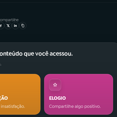
ompartilhe
conteúdo que você acessou.
.
ÇÃO
ELOGIO
 insatisfação.
Compartilhe algo positivo.