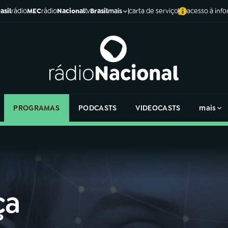
asil
rádio
MEC
rádio
Nacional
tv
Brasil
carta de serviço
acesso à inf
mais
PROGRAMAS
PODCASTS
VIDEOCASTS
mais
ça