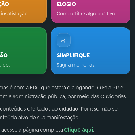
ÇÃO
ELOGIO
 insatisfação.
Compartilhe algo positivo.
ÇÃO
SIMPLIFIQUE
dido.
Sugira melhorias.
 mas é com a EBC que estará dialogando. O Fala.BR é
m a administração pública, por meio das Ouvidorias.
 conteúdos ofertados ao cidadão. Por isso, não se
onteúdo alvo de sua manifestação.
Clique aqui
, acesse a página completa
.