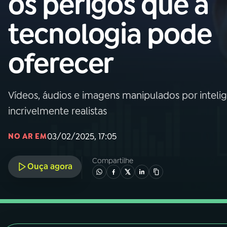
os perigos que a
Nacional
tecnologia pode
01
INÍCIO
oferecer
02
A RÁDIO
Vídeos, áudios e imagens manipulados por intelig
03
PROGRAMAÇÃO
incrivelmente realistas
04
PROGRAMAS
03/02/2025, 17:05
NO AR EM
Compartilhe
05
PODCASTS
Ouça agora
06
VIDEOCASTS