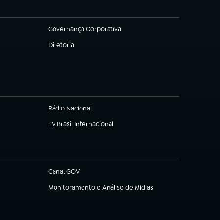
Governança Corporativa
(abre em nova aba)
Diretoria
(abre em nova aba)
Rádio Nacional
TV Brasil Internacional
(abre em nova aba)
Canal GOV
(abre em nova aba)
Monitoramento e Análise de Mídias
(abre em nova aba)