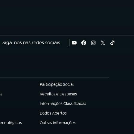
Siga-nos nas redes sociais
Participação Social
(abre em nova aba)
as
Receitas e Despesas
(abre em nova aba)
Informações Classificadas
(abre em nova aba)
Dados Abertos
(abre em nova aba)
Tecnológicos
Outras Informações
(abre em nova aba)