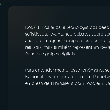
07
ÚLTIMAS
08
FESTIVAL DE MÚSICA
Nos últimos anos, a tecnologia dos deep
ACOMPANHE A RÁDIO NACIONAL
sofisticada, levantando debates sobre se
áudios e imagens manipulados por intelig
YouTube
Facebook
realistas, mas também representam desa
fraudes e golpes digitais.
Instagram
X
TikTok
Para entender melhor esse fenômeno, se
Nacional Jovem conversou com Rafael Mo
empresa de TI brasileira com foco em Da