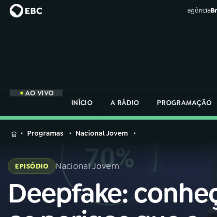
agência
Br
AO VIVO
INÍCIO
A RÁDIO
PROGRAMAÇÃO
MENU
Programas
Nacional Jovem
Buscar
na
Nacional Jovem
EPISÓDIO
Rádio
Buscar
Nacional
Deepfake: conhe
Buscar
na
Rádio
AO VIVO