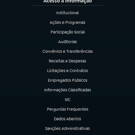
Acesso à Informação
Institucional
(abre em nova aba)
Ações e Programas
(abre em nova aba)
Participação Social
(abre em nova aba)
Auditorias
(abre em nova aba)
Convênios e Transferências
(abre em nova aba)
Receitas e Despesas
(abre em nova aba)
Licitações e Contratos
(abre em nova aba)
Empregados Públicos
(abre em nova aba)
Informações Classificadas
(abre em nova aba)
SIC
(abre em nova aba)
Perguntas Frequentes
(abre em nova aba)
Dados Abertos
(abre em nova aba)
Sanções Administrativas
(abre em nova aba)