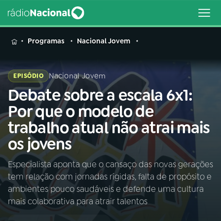
MENU
Programas
Nacional Jovem
Nacional Jovem
EPISÓDIO
Debate sobre a escala 6x1:
Buscar
na
Por que o modelo de
Rádio
Buscar
trabalho atual não atrai mais
Nacional
os jovens
AO VIVO
Especialista aponta que o cansaço das novas gerações
tem relação com jornadas rígidas, falta de propósito e
01
INÍCIO
ambientes pouco saudáveis e defende uma cultura
mais colaborativa para atrair talentos
02
A RÁDIO