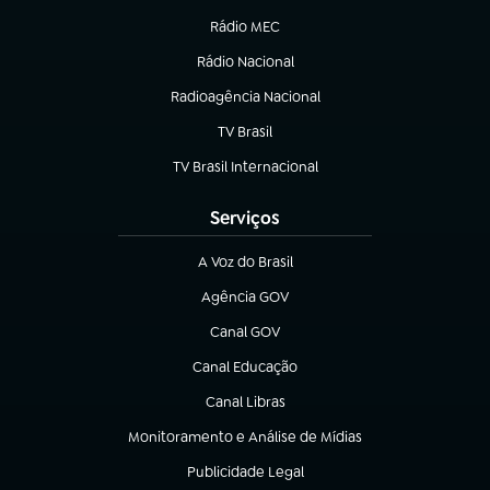
Rádio MEC
(abre em nova aba)
Rádio Nacional
Radioagência Nacional
(abre em nova aba)
TV Brasil
(abre em nova aba)
TV Brasil Internacional
(abre em nova aba)
Serviços
A Voz do Brasil
(abre em nova aba)
Agência GOV
(abre em nova aba)
Canal GOV
(abre em nova aba)
Canal Educação
(abre em nova aba)
Canal Libras
(abre em nova aba)
Monitoramento e Análise de Mídias
(abre em nova aba)
Publicidade Legal
(abre em nova aba)