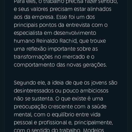
Para eles, o trabalho precisa fazer sentido,
e seus valores precisam estar alinhados
YouTube
Facebook
aos da empresa. Esse foi um dos
principais pontos da entrevista com o
Instagram
X
especialista em desenvolvimento
humano Reinaldo Rachid, que trouxe
TikTok
uma reflexão importante sobre as
transformações no mercado e o
comportamento das novas gerações.
Segundo ele, a ideia de que os jovens são
desinteressados ou pouco ambiciosos
não se sustenta. O que existe é uma
preocupação crescente com a saúde
mental, com o equilíbrio entre vida
pessoal e profissional e, principalmente,
com o sentido do trabalho. Modelos