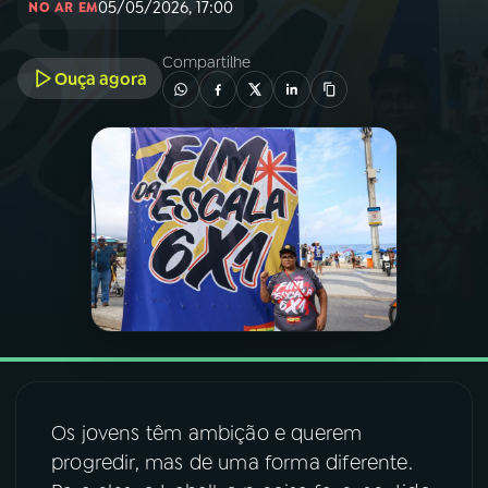
05/05/2026, 17:00
NO AR EM
03
PROGRAMAÇÃO
Compartilhe
Ouça agora
04
PROGRAMAS
05
PODCASTS
06
VIDEOCASTS
07
ÚLTIMAS
08
FESTIVAL DE MÚSICA
Os jovens têm ambição e querem
progredir, mas de uma forma diferente.
ACOMPANHE A RÁDIO NACIONAL