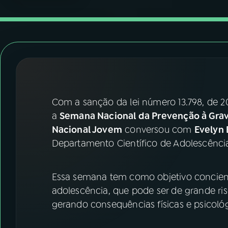
07
ÚLTIMAS
08
FESTIVAL DE MÚSICA
ACOMPANHE A RÁDIO NACIONAL
YouTube
Facebook
Com a sanção da lei número 13.798, de 201
a
Semana Nacional da Prevenção à Grav
Instagram
X
Nacional Jovem
conversou com
Evelyn 
TikTok
Departamento Científico de Adolescênc
Essa semana tem como objetivo concient
adolescência, que pode ser de grande ris
gerando consequências físicas e psicológ