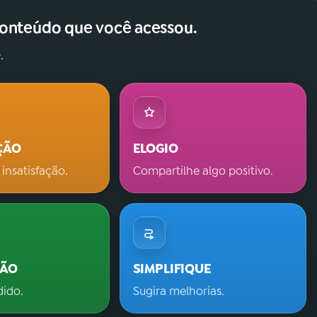
conteúdo que você acessou.
.
ÇÃO
ELOGIO
 insatisfação.
Compartilhe algo positivo.
ÇÃO
SIMPLIFIQUE
dido.
Sugira melhorias.