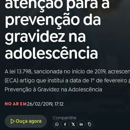
atenção para a
Nacional
prevenção da
01
INÍCIO
gravidez na
02
A RÁDIO
adolescência
03
PROGRAMAÇÃO
A lei 13.798, sancionada no início de 2019, acres
04
PROGRAMAS
(ECA) artigo que institui a data de 1º de fevereir
Prevenção à Gravidez na Adolescência
05
PODCASTS
26/02/2019, 17:12
NO AR EM
06
VIDEOCASTS
Compartilhe
Ouça agora