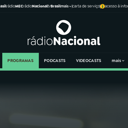
asil
rádio
MEC
rádio
Nacional
tv
Brasil
carta de serviço
acesso à inf
mais
PROGRAMAS
PODCASTS
VIDEOCASTS
mais