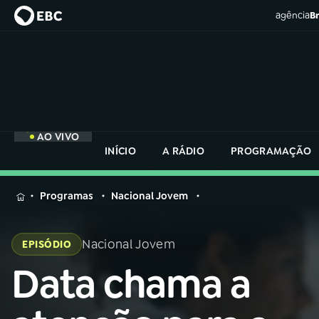
agência
Br
AO VIVO
INÍCIO
A RÁDIO
PROGRAMAÇÃO
MENU
Programas
Nacional Jovem
Buscar
na
Nacional Jovem
EPISÓDIO
Rádio
Buscar
Nacional
Data chama a
Buscar
na
Rádio
AO VIVO