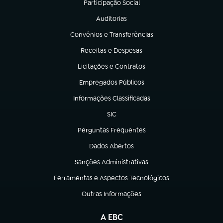
Participação Social
(abre em nova aba)
Auditorias
(abre em nova aba)
Convênios e Transferências
(abre em nova aba)
Receitas e Despesas
(abre em nova aba)
Licitações e Contratos
(abre em nova aba)
Empregados Públicos
(abre em nova aba)
Informações Classificadas
(abre em nova aba)
SIC
(abre em nova aba)
Perguntas Frequentes
(abre em nova aba)
Dados Abertos
(abre em nova aba)
Sanções Administrativas
(abre em nova aba)
Ferramentas e Aspectos Tecnológicos
(abre em nova aba)
Outras Informações
(abre em nova aba)
A EBC