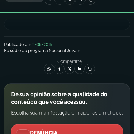
03
PROGRAMAÇÃO
04
PROGRAMAS
Publicado em
11/05/2015
Episódio
do programa
Nacional Jovem
05
PODCASTS
Compartilhe
06
VIDEOCASTS
Dê sua opinião sobre a qualidade do
07
ÚLTIMAS
conteúdo que você acessou.
Escolha sua manifestação em apenas um clique.
08
FESTIVAL DE MÚSICA
DENÚNCIA
ACOMPANHE A RÁDIO NACIONAL