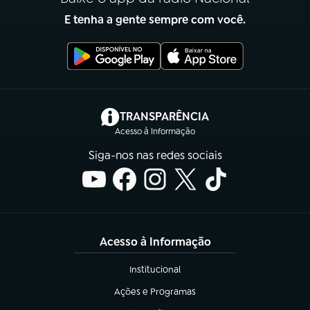
E tenha a gente sempre com você.
(abre em nova aba)
TRANSPARÊNCIA
Acesso à Informação
Siga-nos nas redes sociais
Acesso à Informação
Institucional
(abre em nova aba)
Ações e Programas
(abre em nova aba)