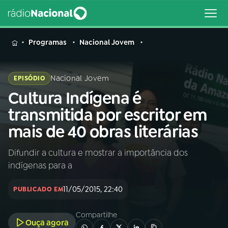
MENU
Programas
Nacional Jovem
Nacional Jovem
EPISÓDIO
Cultura Indígena é
Buscar
na
transmitida por escritor em
Rádio
Buscar
mais de 40 obras literárias
Nacional
Difundir a cultura e mostrar a importância dos
AO VIVO
indígenas para a
01
INÍCIO
11/05/2015, 22:40
PUBLICADO EM
Compartilhe
02
A RÁDIO
Ouça agora