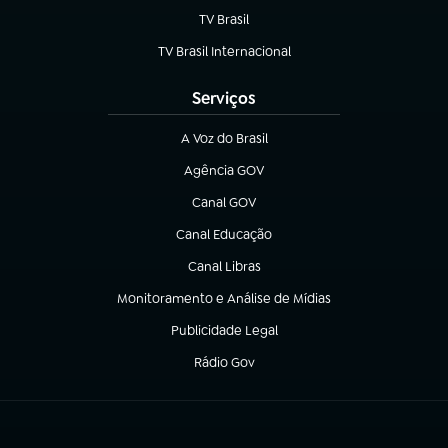
TV Brasil
(abre em nova aba)
TV Brasil Internacional
(abre em nova aba)
Serviços
A Voz do Brasil
(abre em nova aba)
Agência GOV
(abre em nova aba)
Canal GOV
(abre em nova aba)
Canal Educação
(abre em nova aba)
Canal Libras
(abre em nova aba)
Monitoramento e Análise de Mídias
(abre em nova aba)
Publicidade Legal
(abre em nova aba)
Rádio Gov
(abre em nova aba)