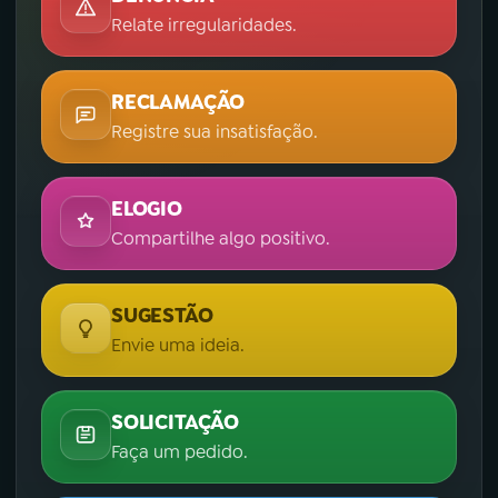
Relate irregularidades.
YouTube
Facebook
Instagram
X
RECLAMAÇÃO
Registre sua insatisfação.
TikTok
ELOGIO
Compartilhe algo positivo.
SUGESTÃO
Envie uma ideia.
SOLICITAÇÃO
Faça um pedido.