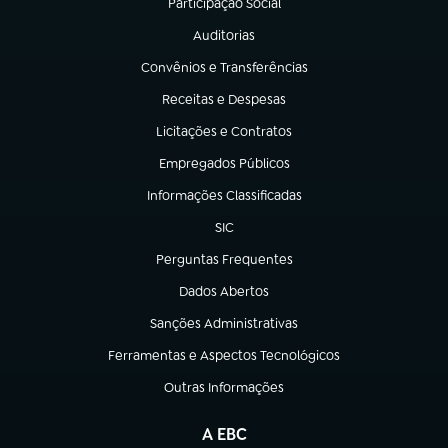
Participação Social
(abre em nova aba)
Auditorias
(abre em nova aba)
Convênios e Transferências
(abre em nova aba)
Receitas e Despesas
(abre em nova aba)
Licitações e Contratos
(abre em nova aba)
Empregados Públicos
(abre em nova aba)
Informações Classificadas
(abre em nova aba)
SIC
(abre em nova aba)
Perguntas Frequentes
(abre em nova aba)
Dados Abertos
(abre em nova aba)
Sanções Administrativas
(abre em nova aba)
Ferramentas e Aspectos Tecnológicos
(abre em nova aba)
Outras Informações
(abre em nova aba)
A EBC