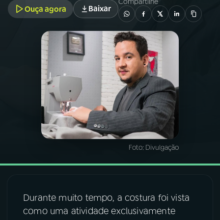
Compartilhe
Baixar
Ouça agora
03
PROGRAMAÇÃO
04
PROGRAMAS
05
PODCASTS
06
VIDEOCASTS
Foto:
Divulgação
07
ÚLTIMAS
08
FESTIVAL DE MÚSICA
Durante muito tempo, a costura foi vista
como uma atividade exclusivamente
ACOMPANHE A RÁDIO NACIONAL