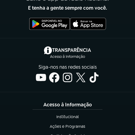
E tenha a gente sempre com você.
(abre em nova aba)
TRANSPARÊNCIA
Acesso à Informação
Siga-nos nas redes sociais
Acesso à Informação
Institucional
(abre em nova aba)
Ações e Programas
(abre em nova aba)