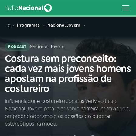
MENU
Programas
Nacional Jovem
Nacional Jovem
PODCAST
Costura sem preconceito:
Buscar
na
cada vez mais jovens homens
Rádio
Buscar
apostam na profissão de
Nacional
costureiro
AO VIVO
Influenciador e costureiro Jonatas Verly volta ao
Nacional Jovem para falar sobre carreira, criatividade,
01
INÍCIO
empreendedorismo e os desafios de quebrar
estereótipos na moda.
02
A RÁDIO