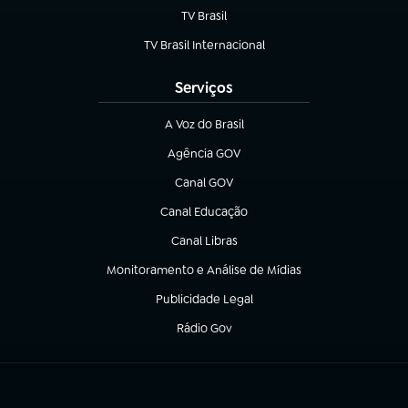
TV Brasil
(abre em nova aba)
TV Brasil Internacional
(abre em nova aba)
Serviços
A Voz do Brasil
(abre em nova aba)
Agência GOV
(abre em nova aba)
Canal GOV
(abre em nova aba)
Canal Educação
(abre em nova aba)
Canal Libras
(abre em nova aba)
Monitoramento e Análise de Mídias
(abre em nova aba)
Publicidade Legal
(abre em nova aba)
Rádio Gov
(abre em nova aba)