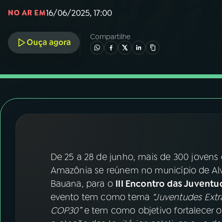
07
ÚLTIMAS
16/06/2025, 17:00
NO AR EM
08
FESTIVAL DE MÚSICA
Compartilhe
Ouça agora
ACOMPANHE A RÁDIO NACIONAL
YouTube
Facebook
Instagram
X
TikTok
De 25 a 28 de junho, mais de 300 jovens 
Amazônia se reúnem no município de Alv
Bauana, para o
III Encontro das Juvent
evento tem como tema
“Juventudes Extr
COP30”
e tem como objetivo fortalecer 