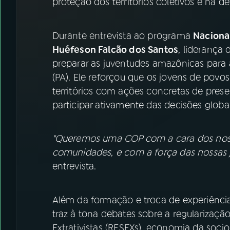
proteção dos territórios coletivos e na d
Durante entrevista ao programa
Naciona
Huéfeson Falcão dos Santos
, liderança
preparar as juventudes amazônicas para
(PA). Ele reforçou que os jovens de povo
territórios com ações concretas de pre
participar ativamente das decisões globai
"Queremos uma COP com a cara dos nosso
comunidades, e com a força das nossas j
entrevista.
Além da formação e troca de experiênci
traz à tona debates sobre a regularização
Extrativistas (RESEXs), economia da soci