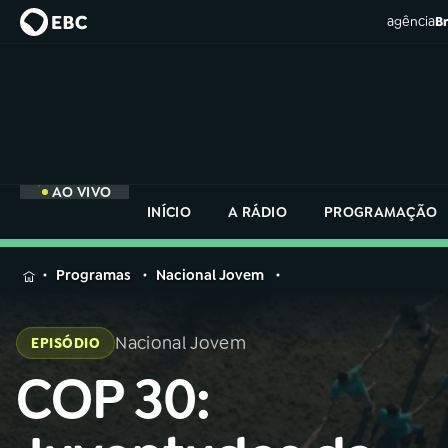
agência
Br
AO VIVO
INÍCIO
A RÁDIO
PROGRAMAÇÃO
MENU
Programas
Nacional Jovem
Buscar
na
Nacional Jovem
EPISÓDIO
Rádio
Buscar
Nacional
COP 30:
Buscar
na
Rádio
AO VIVO