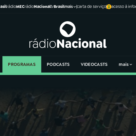
asil
rádio
MEC
rádio
Nacional
tv
Brasil
carta de serviço
acesso à inf
mais
PROGRAMAS
PODCASTS
VIDEOCASTS
mais