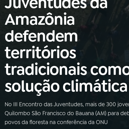
Juventudes da
Nacional
Amazônia
01
INÍCIO
defendem
02
A RÁDIO
territórios
03
PROGRAMAÇÃO
tradicionais com
04
PROGRAMAS
solução climática
05
PODCASTS
No III Encontro das Juventudes, mais de 300 joven
06
VIDEOCASTS
Quilombo São Francisco do Bauana (AM) para deba
povos da floresta na conferência da ONU