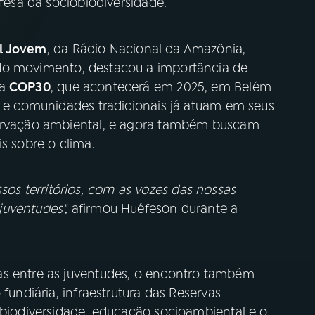
efesa da sociobiodiversidade.
l Jovem
, da Rádio Nacional da Amazônia,
 do movimento, destacou a importância de
 a
COP30
, que acontecerá em 2025, em Belém
s e comunidades tradicionais já atuam em seus
servação ambiental, e agora também buscam
s sobre o clima.
s territórios, com as vozes das nossas
uventudes",
afirmou Huéfeson durante a
as entre as juventudes, o encontro também
 fundiária, infraestrutura das Reservas
obiodiversidade, educação socioambiental e o