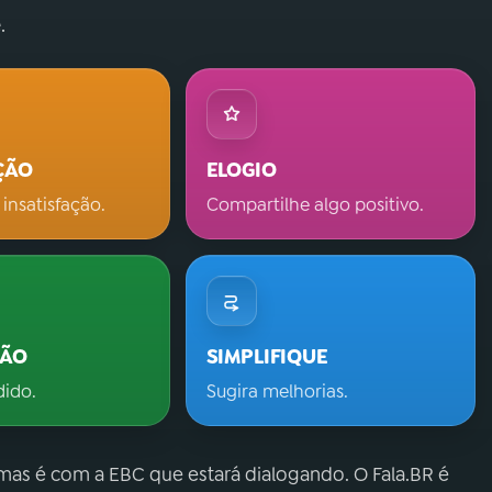
.
ÇÃO
ELOGIO
 insatisfação.
Compartilhe algo positivo.
ÇÃO
SIMPLIFIQUE
dido.
Sugira melhorias.
 mas é com a EBC que estará dialogando. O Fala.BR é