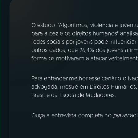
07
ÚLTIMAS
08
FESTIVAL DE MÚSICA
O estudo "Algoritmos, violência e juven
para a paz e os direitos humanos" anali
redes sociais por jovens pode influenciar
ACOMPANHE A RÁDIO NACIONAL
outros dados, que 26,4% dos jovens afirm
YouTube
Facebook
forma os motivaram a atacar verbalmente
Instagram
X
Para entender melhor esse cenário o Na
TikTok
advogada, mestre em Direitos Humanos, f
Brasil e da Escola de Mudadores.
Ouça a entrevista completa no
player
ac