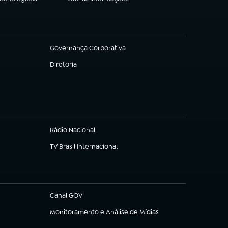
(abre em nova aba)
Governança Corporativa
(abre em nova aba)
Diretoria
(abre em nova aba)
Rádio Nacional
TV Brasil Internacional
(abre em nova aba)
Canal GOV
(abre em nova aba)
Monitoramento e Análise de Mídias
(abre em nova aba)