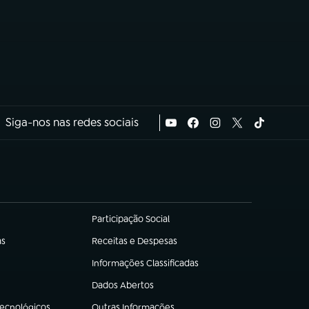
Siga-nos nas redes sociais
Participação Social
(abre em nova aba)
as
Receitas e Despesas
(abre em nova aba)
Informações Classificadas
(abre em nova aba)
Dados Abertos
(abre em nova aba)
Tecnológicos
Outras Informações