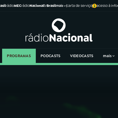
asil
rádio
MEC
rádio
Nacional
tv
Brasil
carta de serviço
acesso à inf
mais
PROGRAMAS
PODCASTS
VIDEOCASTS
mais