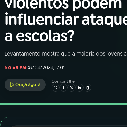
violentos podem
Nacional
influenciar ataqu
01
INÍCIO
a escolas?
02
A RÁDIO
Levantamento mostra que a maioria dos jovens ac
03
PROGRAMAÇÃO
08/04/2024, 17:05
NO AR EM
04
PROGRAMAS
Compartilhe
Ouça agora
05
PODCASTS
06
VIDEOCASTS