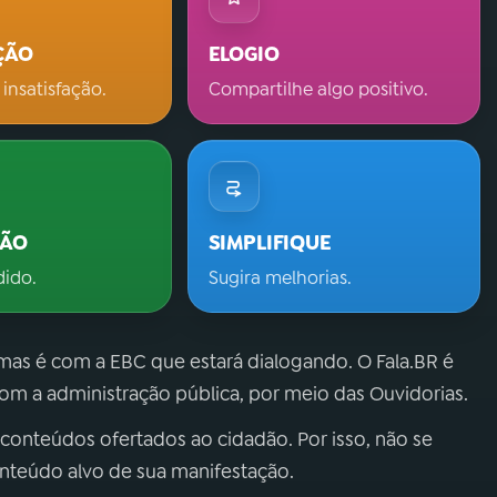
ÇÃO
ELOGIO
 insatisfação.
Compartilhe algo positivo.
ÇÃO
SIMPLIFIQUE
dido.
Sugira melhorias.
 mas é com a EBC que estará dialogando. O Fala.BR é
m a administração pública, por meio das Ouvidorias.
 conteúdos ofertados ao cidadão. Por isso, não se
onteúdo alvo de sua manifestação.