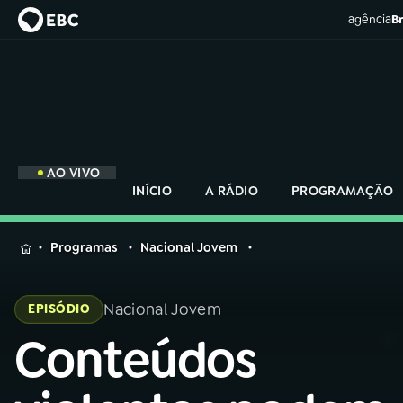
agência
Br
AO VIVO
INÍCIO
A RÁDIO
PROGRAMAÇÃO
MENU
Programas
Nacional Jovem
Buscar
na
Nacional Jovem
EPISÓDIO
Rádio
Buscar
Nacional
Conteúdos
Buscar
na
Rádio
AO VIVO