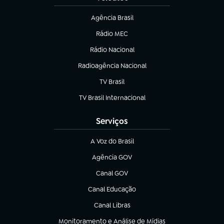
Agência Brasil
(abre em nova aba)
Rádio MEC
(abre em nova aba)
Rádio Nacional
Radioagência Nacional
(abre em nova aba)
TV Brasil
(abre em nova aba)
TV Brasil Internacional
(abre em nova aba)
Serviços
A Voz do Brasil
(abre em nova aba)
Agência GOV
(abre em nova aba)
Canal GOV
(abre em nova aba)
Canal Educação
(abre em nova aba)
Canal Libras
(abre em nova aba)
Monitoramento e Análise de Mídias