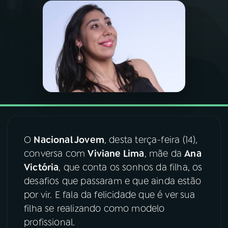
03
PROGRAMAÇÃO
04
PROGRAMAS
05
PODCASTS
06
VIDEOCASTS
O
Nacional Jovem
, desta terça-feira (14),
conversa com
Viviane Lima
, mãe da
Ana
07
ÚLTIMAS
Victória
, que conta os sonhos da filha, os
desafios que passaram e que ainda estão
08
FESTIVAL DE MÚSICA
por vir. E fala da felicidade que é ver sua
filha se realizando como modelo
profissional.
ACOMPANHE A RÁDIO NACIONAL