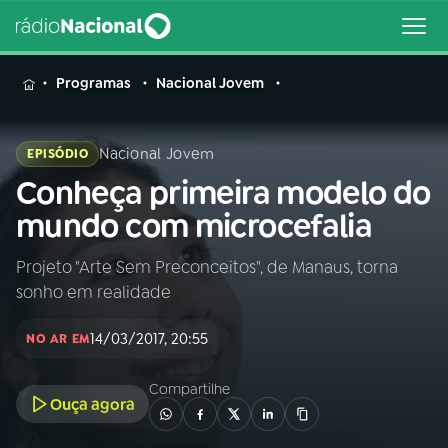
MENU
Programas
Nacional Jovem
Nacional Jovem
EPISÓDIO
Conheça primeira modelo do
Buscar
na
mundo com microcefalia
Rádio
Buscar
Nacional
Projeto "Arte Sem Preconceitos", de Manaus, torna
sonho em realidade
AO VIVO
14/03/2017, 20:55
NO AR EM
01
INÍCIO
Compartilhe
Ouça agora
02
A RÁDIO