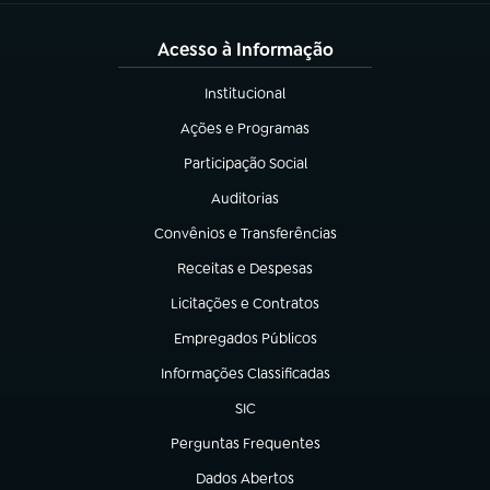
Acesso à Informação
Institucional
(abre em nova aba)
Ações e Programas
(abre em nova aba)
Participação Social
(abre em nova aba)
Auditorias
(abre em nova aba)
Convênios e Transferências
(abre em nova aba)
Receitas e Despesas
(abre em nova aba)
Licitações e Contratos
(abre em nova aba)
Empregados Públicos
(abre em nova aba)
Informações Classificadas
(abre em nova aba)
SIC
(abre em nova aba)
Perguntas Frequentes
(abre em nova aba)
Dados Abertos
(abre em nova aba)