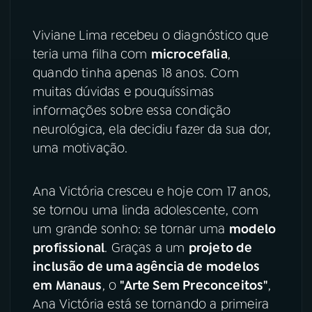
YouTube
Facebook
Viviane Lima recebeu o diagnóstico que
teria uma filha com
microcefalia
,
Instagram
X
quando tinha apenas 18 anos. Com
muitas dúvidas e pouquíssimas
TikTok
informações sobre essa condição
neurológica, ela decidiu fazer da sua dor,
uma motivação.
Ana Victória cresceu e hoje com 17 anos,
se tornou uma linda adolescente, com
um grande sonho: se tornar uma
modelo
profissional
. Graças a um
projeto de
inclusão de uma agência de modelos
em Manaus
, o
"Arte Sem Preconceitos"
,
Ana Victória está se tornando a primeira