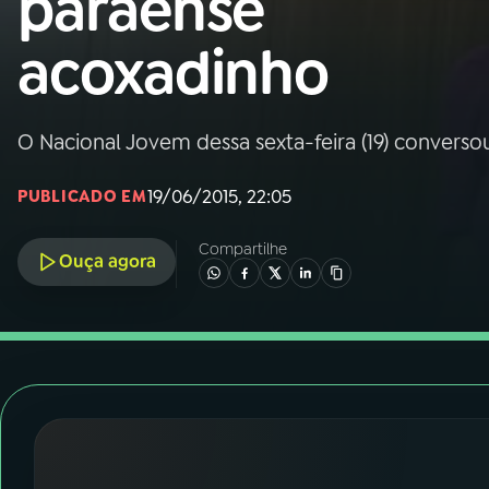
paraense
Nacional
acoxadinho
01
INÍCIO
02
A RÁDIO
O Nacional Jovem dessa sexta-feira (19) convers
19/06/2015, 22:05
PUBLICADO EM
03
PROGRAMAÇÃO
Compartilhe
Ouça agora
04
PROGRAMAS
05
PODCASTS
06
VIDEOCASTS