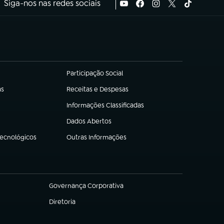
Siga-nos nas redes sociais
Participação Social
(abre em nova aba)
as
Receitas e Despesas
(abre em nova aba)
Informações Classificadas
(abre em nova aba)
Dados Abertos
(abre em nova aba)
Tecnológicos
Outras Informações
(abre em nova aba)
Governança Corporativa
(abre em nova aba)
Diretoria
(abre em nova aba)