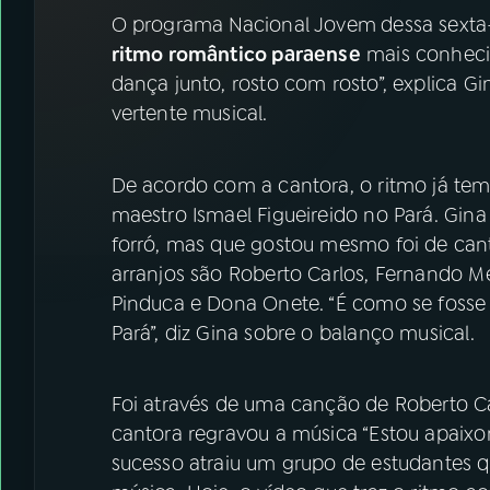
07
ÚLTIMAS
O programa
Nacional Jovem
dessa sexta
ritmo romântico paraense
mais conhec
08
FESTIVAL DE MÚSICA
dança junto, rosto com rosto”, explica Gi
vertente musical.
ACOMPANHE A RÁDIO NACIONAL
De acordo com a cantora, o ritmo já tem 
YouTube
Facebook
maestro Ismael Figueireido no Pará. Gi
forró, mas que gostou mesmo foi de canta
Instagram
X
arranjos são Roberto Carlos, Fernando M
Pinduca e Dona Onete. “É como se fosse
TikTok
Pará”, diz Gina sobre o balanço musical.
Foi através de uma canção de Roberto Ca
cantora regravou a música “Estou apaix
sucesso atraiu um grupo de estudantes q