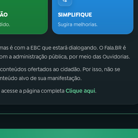
ÇÃO
SIMPLIFIQUE
dido.
Sugira melhorias.
 mas é com a EBC que estará dialogando. O Fala.BR é
m a administração pública, por meio das Ouvidorias.
 conteúdos ofertados ao cidadão. Por isso, não se
onteúdo alvo de sua manifestação.
Clique aqui
, acesse a página completa
.