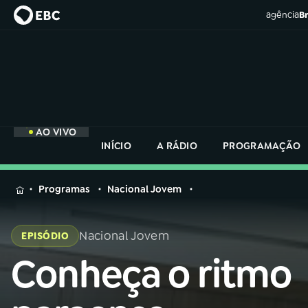
agência
Br
AO VIVO
INÍCIO
A RÁDIO
PROGRAMAÇÃO
MENU
Programas
Nacional Jovem
Buscar
na
Nacional Jovem
EPISÓDIO
Rádio
Buscar
Nacional
Conheça o ritmo
Buscar
na
Rádio
AO VIVO