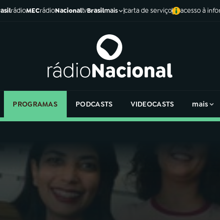
asil
rádio
MEC
rádio
Nacional
tv
Brasil
carta de serviço
acesso à inf
mais
PROGRAMAS
PODCASTS
VIDEOCASTS
mais