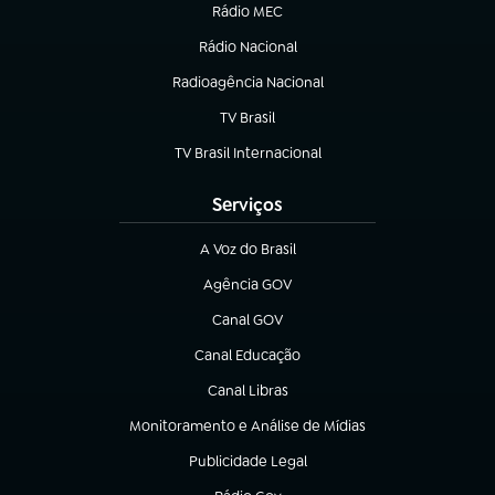
Rádio MEC
(abre em nova aba)
Rádio Nacional
Radioagência Nacional
(abre em nova aba)
TV Brasil
(abre em nova aba)
TV Brasil Internacional
(abre em nova aba)
Serviços
A Voz do Brasil
(abre em nova aba)
Agência GOV
(abre em nova aba)
Canal GOV
(abre em nova aba)
Canal Educação
(abre em nova aba)
Canal Libras
(abre em nova aba)
Monitoramento e Análise de Mídias
(abre em nova aba)
Publicidade Legal
(abre em nova aba)