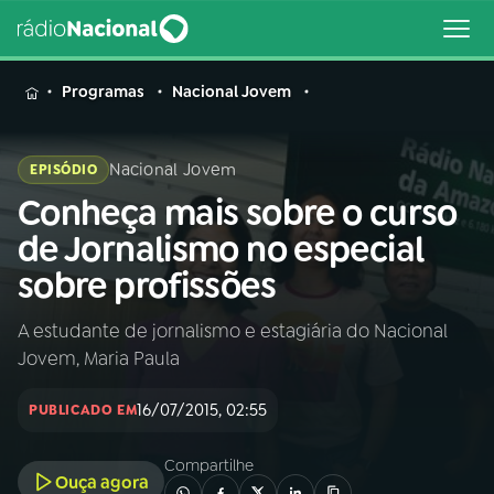
MENU
Programas
Nacional Jovem
Nacional Jovem
EPISÓDIO
Conheça mais sobre o curso
Buscar
na
de Jornalismo no especial
Rádio
Buscar
sobre profissões
Nacional
A estudante de jornalismo e estagiária do Nacional
AO VIVO
Jovem, Maria Paula
01
INÍCIO
16/07/2015, 02:55
PUBLICADO EM
Compartilhe
02
A RÁDIO
Ouça agora