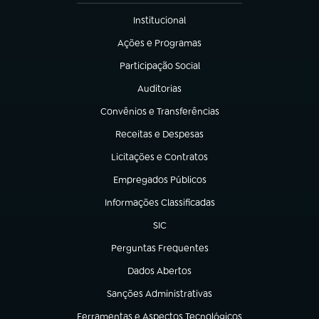
Institucional
(abre em nova aba)
Ações e Programas
(abre em nova aba)
Participação Social
(abre em nova aba)
Auditorias
(abre em nova aba)
Convênios e Transferências
(abre em nova aba)
Receitas e Despesas
(abre em nova aba)
Licitações e Contratos
(abre em nova aba)
Empregados Públicos
(abre em nova aba)
Informações Classificadas
(abre em nova aba)
SIC
(abre em nova aba)
Perguntas Frequentes
(abre em nova aba)
Dados Abertos
(abre em nova aba)
Sanções Administrativas
(abre em nova aba)
Ferramentas e Aspectos Tecnológicos