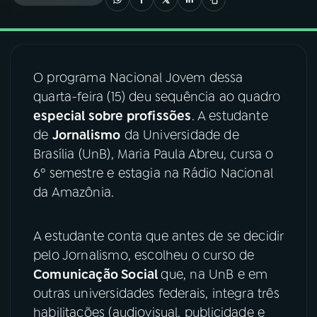
03
PROGRAMAÇÃO
O programa Nacional Jovem dessa
04
PROGRAMAS
quarta-feira (15) deu sequência ao quadro
especial sobre profissões
. A estudante
05
PODCASTS
de
Jornalismo
da Universidade de
Brasília (UnB), Maria Paula Abreu, cursa o
6º semestre e estagia na Rádio Nacional
06
VIDEOCASTS
da Amazônia.
07
ÚLTIMAS
A estudante conta que antes de se decidir
pelo Jornalismo, escolheu o curso de
08
FESTIVAL DE MÚSICA
Comunicação Social
que, na UnB e em
outras universidades federais, integra três
habilitações (audiovisual, publicidade e
ACOMPANHE A RÁDIO NACIONAL