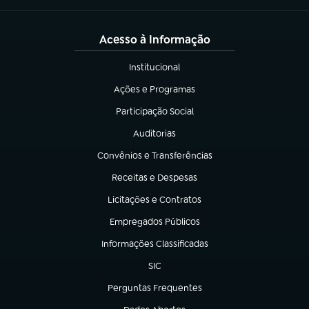
Acesso à Informação
Institucional
(abre em nova aba)
Ações e Programas
(abre em nova aba)
Participação Social
(abre em nova aba)
Auditorias
(abre em nova aba)
Convênios e Transferências
(abre em nova aba)
Receitas e Despesas
(abre em nova aba)
Licitações e Contratos
(abre em nova aba)
Empregados Públicos
(abre em nova aba)
Informações Classificadas
(abre em nova aba)
SIC
(abre em nova aba)
Perguntas Frequentes
(abre em nova aba)