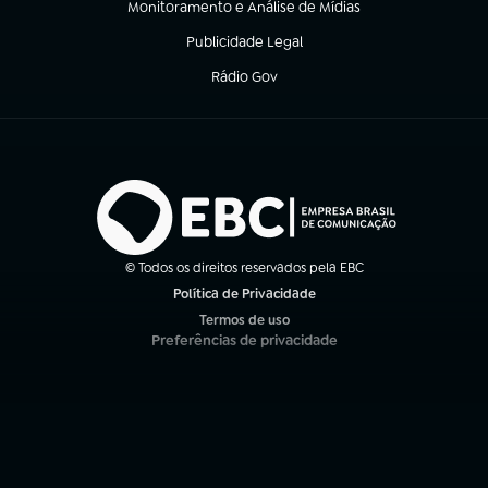
Monitoramento e Análise de Mídias
(abre em nova aba)
Publicidade Legal
(abre em nova aba)
Rádio Gov
(abre em nova aba)
© Todos os direitos reservados pela EBC
Política de Privacidade
(abre em nova aba)
Termos de uso
(abre em nova aba)
Preferências de privacidade