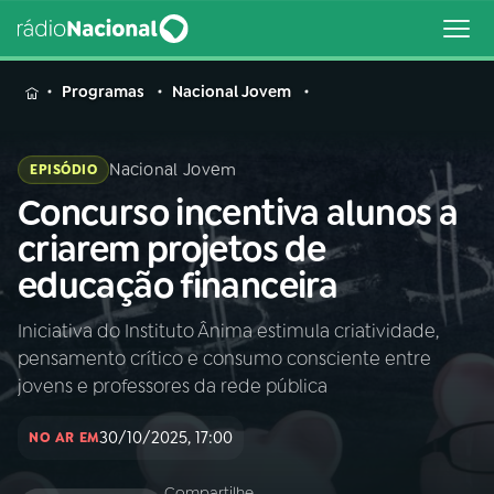
MENU
Programas
Nacional Jovem
Nacional Jovem
EPISÓDIO
Concurso incentiva alunos a
Buscar
na
criarem projetos de
Rádio
Buscar
educação financeira
Nacional
Iniciativa do Instituto Ânima estimula criatividade,
AO VIVO
pensamento crítico e consumo consciente entre
jovens e professores da rede pública
01
INÍCIO
30/10/2025, 17:00
NO AR EM
02
A RÁDIO
Compartilhe