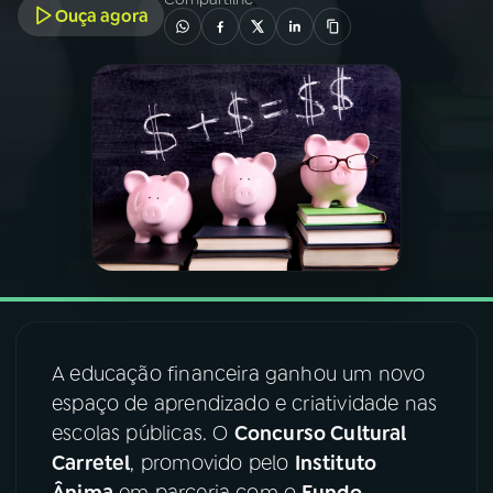
Ouça agora
03
PROGRAMAÇÃO
04
PROGRAMAS
05
PODCASTS
06
VIDEOCASTS
07
ÚLTIMAS
A educação financeira ganhou um novo
espaço de aprendizado e criatividade nas
08
FESTIVAL DE MÚSICA
escolas públicas. O
Concurso Cultural
Carretel
, promovido pelo
Instituto
ACOMPANHE A RÁDIO NACIONAL
Ânima
em parceria com o
Fundo