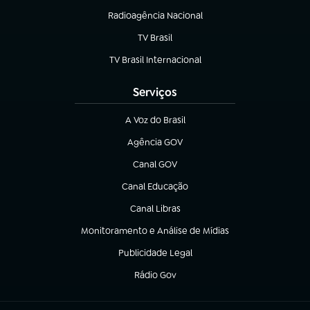
Radioagência Nacional
(abre em nova aba)
TV Brasil
(abre em nova aba)
TV Brasil Internacional
(abre em nova aba)
Serviços
A Voz do Brasil
(abre em nova aba)
Agência GOV
(abre em nova aba)
Canal GOV
(abre em nova aba)
Canal Educação
(abre em nova aba)
Canal Libras
(abre em nova aba)
Monitoramento e Análise de Mídias
(abre em nova aba)
Publicidade Legal
(abre em nova aba)
Rádio Gov
(abre em nova aba)