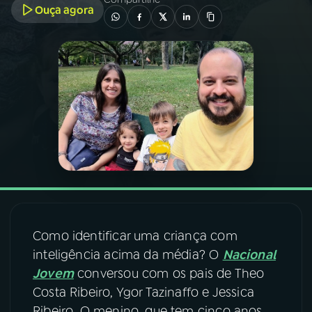
Ouça agora
03
PROGRAMAÇÃO
04
PROGRAMAS
05
PODCASTS
06
VIDEOCASTS
07
ÚLTIMAS
Como identificar uma criança com
inteligência acima da média? O
Nacional
08
FESTIVAL DE MÚSICA
Jovem
conversou com os pais de Theo
Costa Ribeiro, Ygor Tazinaffo e Jessica
ACOMPANHE A RÁDIO NACIONAL
Ribeiro. O menino, que tem cinco anos,