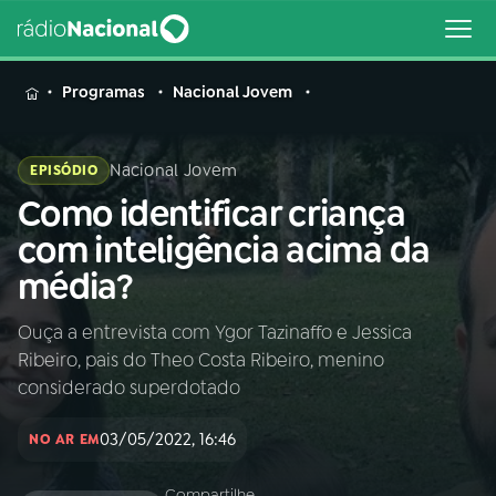
MENU
Programas
Nacional Jovem
Nacional Jovem
EPISÓDIO
Como identificar criança
Buscar
na
com inteligência acima da
Rádio
Buscar
média?
Nacional
Ouça a entrevista com Ygor Tazinaffo e Jessica
AO VIVO
Ribeiro, pais do Theo Costa Ribeiro, menino
considerado superdotado
01
INÍCIO
03/05/2022, 16:46
NO AR EM
02
A RÁDIO
Compartilhe