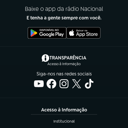
Baixe o app da rádio Nacional
E tenha a gente sempre com você.
(abre em nova aba)
TRANSPARÊNCIA
Acesso à Informação
Siga-nos nas redes sociais
Acesso à Informação
Institucional
(abre em nova aba)