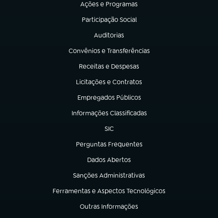
Ações e Programas
(abre em nova aba)
Participação Social
(abre em nova aba)
Auditorias
(abre em nova aba)
Convênios e Transferências
(abre em nova aba)
Receitas e Despesas
(abre em nova aba)
Licitações e Contratos
(abre em nova aba)
Empregados Públicos
(abre em nova aba)
Informações Classificadas
(abre em nova aba)
SIC
(abre em nova aba)
Perguntas Frequentes
(abre em nova aba)
Dados Abertos
(abre em nova aba)
Sanções Administrativas
(abre em nova aba)
Ferramentas e Aspectos Tecnológicos
(abre em nova aba)
Outras Informações
(abre em nova aba)