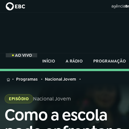
agência
Br
AO VIVO
INÍCIO
A RÁDIO
PROGRAMAÇÃO
MENU
Programas
Nacional Jovem
Buscar
na
Nacional Jovem
EPISÓDIO
Rádio
Buscar
Nacional
Como a escola
Buscar
na
Rádio
AO VIVO