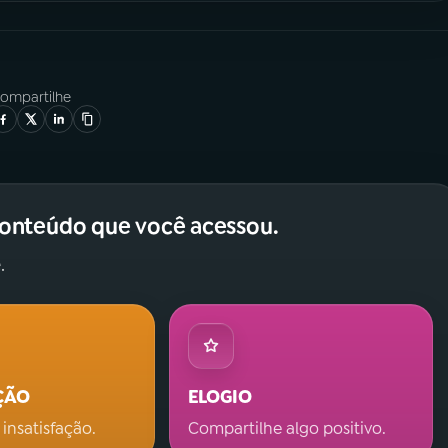
ompartilhe
conteúdo que você acessou.
.
ÇÃO
ELOGIO
 insatisfação.
Compartilhe algo positivo.