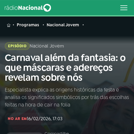
MENU
Programas
Nacional Jovem
Nacional Jovem
EPISÓDIO
Carnaval além da fantasia: o
Buscar
na
que máscaras e adereços
Rádio
Buscar
revelam sobre nós
Nacional
Especialista explica as origens históricas da festa e
AO VIVO
analisa os significados simbólicos por trás das escolhas
feitas na hora de cair na folia
01
INÍCIO
16/02/2026, 17:03
NO AR EM
02
A RÁDIO
Compartilhe