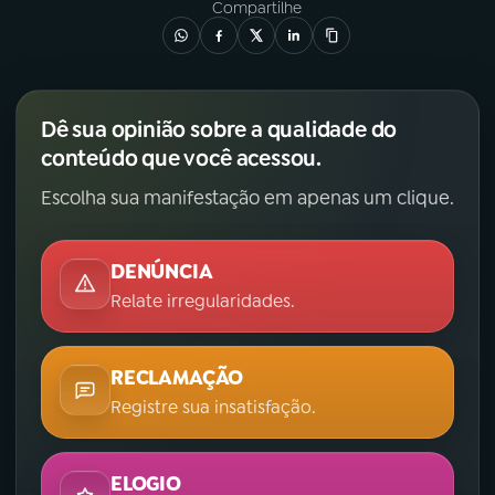
Compartilhe
YouTube
Facebook
Instagram
X
Dê sua opinião sobre a qualidade do
TikTok
conteúdo que você acessou.
Escolha sua manifestação em apenas um clique.
DENÚNCIA
Relate irregularidades.
RECLAMAÇÃO
Registre sua insatisfação.
ELOGIO