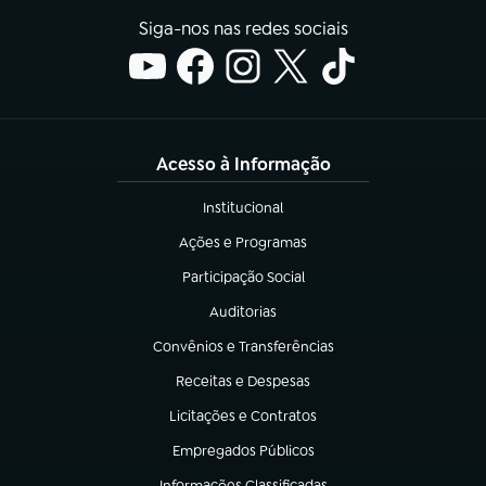
Siga-nos nas redes sociais
Acesso à Informação
Institucional
(abre em nova aba)
Ações e Programas
(abre em nova aba)
Participação Social
(abre em nova aba)
Auditorias
(abre em nova aba)
Convênios e Transferências
(abre em nova aba)
Receitas e Despesas
(abre em nova aba)
Licitações e Contratos
(abre em nova aba)
Empregados Públicos
(abre em nova aba)
Informações Classificadas