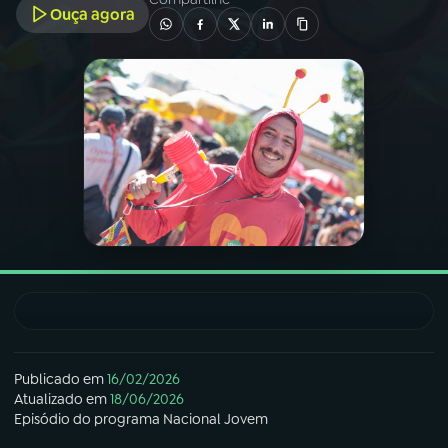
Ouça agora
03
PROGRAMAÇÃO
04
PROGRAMAS
05
PODCASTS
06
VIDEOCASTS
07
ÚLTIMAS
08
FESTIVAL DE MÚSICA
Publicado em
16/02/2026
Atualizado em
18/06/2026
Episódio
do programa
Nacional Jovem
ACOMPANHE A RÁDIO NACIONAL