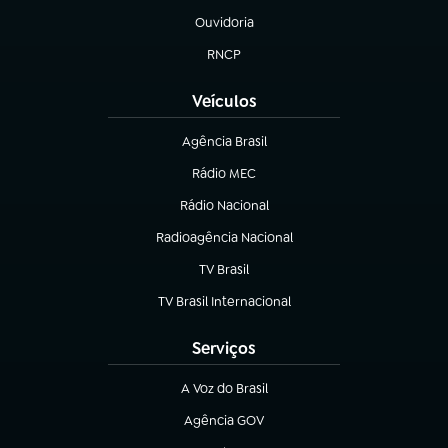
Ouvidoria
(abre em nova aba)
RNCP
(abre em nova aba)
Veículos
Agência Brasil
(abre em nova aba)
Rádio MEC
(abre em nova aba)
Rádio Nacional
Radioagência Nacional
(abre em nova aba)
TV Brasil
(abre em nova aba)
TV Brasil Internacional
(abre em nova aba)
Serviços
A Voz do Brasil
(abre em nova aba)
Agência GOV
(abre em nova aba)