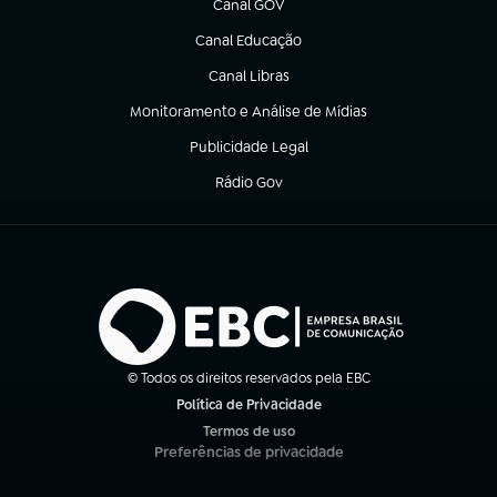
Canal GOV
(abre em nova aba)
Canal Educação
(abre em nova aba)
Canal Libras
(abre em nova aba)
Monitoramento e Análise de Mídias
(abre em nova aba)
Publicidade Legal
(abre em nova aba)
Rádio Gov
(abre em nova aba)
© Todos os direitos reservados pela EBC
Política de Privacidade
(abre em nova aba)
Termos de uso
(abre em nova aba)
Preferências de privacidade