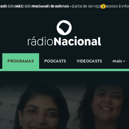
asil
rádio
MEC
rádio
Nacional
tv
Brasil
carta de serviço
acesso à inf
mais
PROGRAMAS
PODCASTS
VIDEOCASTS
mais