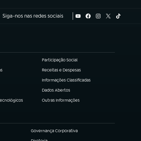
Siga-nos nas redes sociais
Participação Social
(abre em nova aba)
as
Receitas e Despesas
(abre em nova aba)
Informações Classificadas
(abre em nova aba)
Dados Abertos
(abre em nova aba)
Tecnológicos
Outras Informações
(abre em nova aba)
Governança Corporativa
(abre em nova aba)
Diretoria