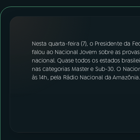
07
ÚLTIMAS
08
FESTIVAL DE MÚSICA
ACOMPANHE A RÁDIO NACIONAL
Nesta quarta-feira (7), o Presidente da F
falou ao Nacional Jovem sobre as provas
YouTube
Facebook
nacional. Quase todos os estados brasil
nas categorias Master e Sub-30. O Nacion
Instagram
X
às 14h, pela Rádio Nacional da Amazônia
TikTok