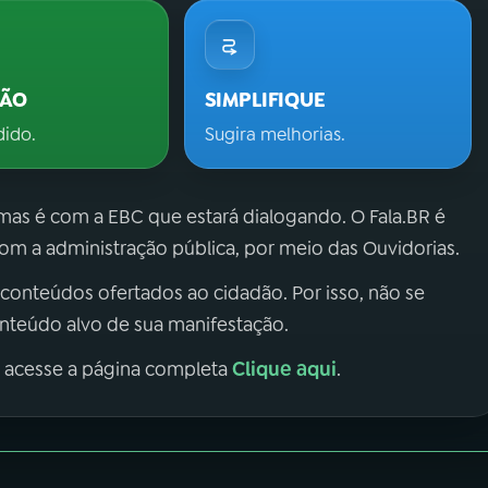
ÇÃO
SIMPLIFIQUE
dido.
Sugira melhorias.
 mas é com a EBC que estará dialogando. O Fala.BR é
m a administração pública, por meio das Ouvidorias.
 conteúdos ofertados ao cidadão. Por isso, não se
onteúdo alvo de sua manifestação.
Clique aqui
, acesse a página completa
.