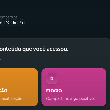
ompartilhe
conteúdo que você acessou.
.
ÇÃO
ELOGIO
 insatisfação.
Compartilhe algo positivo.