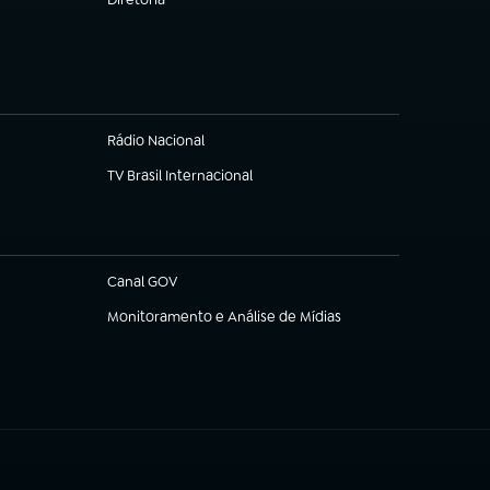
(abre em nova aba)
Rádio Nacional
TV Brasil Internacional
(abre em nova aba)
Canal GOV
(abre em nova aba)
Monitoramento e Análise de Mídias
(abre em nova aba)