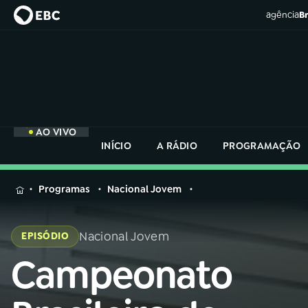
agência
Br
AO VIVO
INÍCIO
A RÁDIO
PROGRAMAÇÃO
MENU
Programas
Nacional Jovem
Buscar
na
Nacional Jovem
EPISÓDIO
Rádio
Buscar
Nacional
Campeonato
Buscar
na
Rádio
AO VIVO